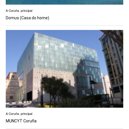
A Coruña
,
principal
Domus (Casa do home)
A Coruña
,
principal
MUNCYT Coruña