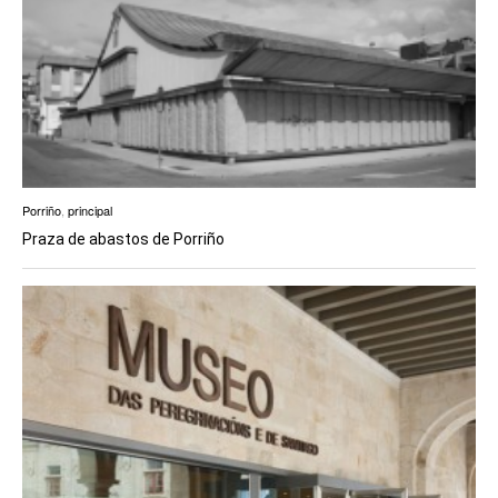
Porriño
,
principal
Praza de abastos de Porriño