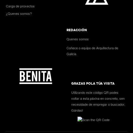
Carga de proxectos
¿Quenes somos?
REDACCIÓN
Quenes somos
Coñece o equipo de Arquitectura de
Galicia
GRAZAS POLA TÚA VISITA
Utilizando este código QR podes
voltar a esta páxina en concreto, sen
necesidade de empregar o buscador.
Gárdao!