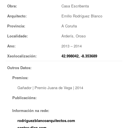
Obra:
Casa Escribenta
EUROPAN
Arquitecto:
Emilio Rodríguez Blanco
Provincia:
A Coruña
Localidade:
Arderís, Oroso
Ano:
2013 – 2014
Xeolocalización:
42.998042, -8.353689
Outros Datos:
Premios:
Gañador | Premio Juana de Vega | 2014
Publicacións:
Información na rede:
rodriguezblancoarquitectos.com
santos-diez.com