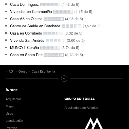
Casa Domínguez
(4,43 de 5)
Vivendas en Caramoniña
(4,15 de 5)
Casa A5 en Oleiros
(4,05 de 5)
Centro de Saúde en Cotobade
(3,57 de 5)
Casa en Corrubedo
(3,32 de 5)
Vivenda San Andrés
(3,60 de 5)
MUNCYT Coruña
(3,74 de 5)
Casa en Santa Rita
(3,73 de 5)
AG
Oroso
Casa Escribenta
ÍNDICE
Arquitectos
GRUPO EDITORIAL
Mapa
Arquitectura de Asturias
Usos
Localización
Premios