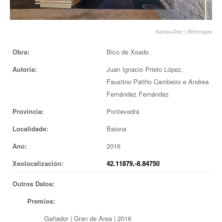
EUROPAN
Santos-Díez |
BISimages
Obra:
Bico de Xeado
Autoría:
Juan Ignacio Prieto López,
Faustino Patiño Cambeiro e Andrea
Fernández Fernández
Provincia:
Pontevedra
Localidade:
Baiona
Ano:
2016
Xeolocalización:
42.11879,-8.84750
Outros Datos:
Premios:
Gañador | Gran de Area | 2016