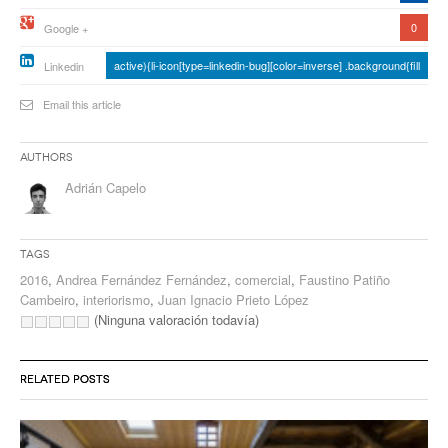
0
Google +
active){li-icon[type=linkedin-bug][color=inverse] .background{fill
Linkedin
Email this article
Authors
Adrián Capelo
Tags
2016
,
Andrea Fernández Fernández
,
comercial
,
Faustino Patiño
Cambeiro
,
interiorismo
,
Juan Ignacio Prieto López
(Ninguna valoración todavía)
RELATED POSTS