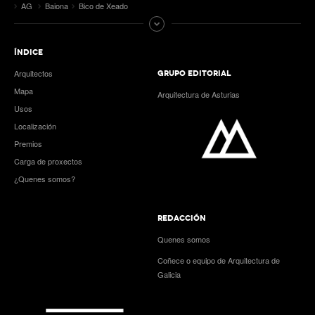
AG
Baiona
Bico de Xeado
ÍNDICE
Arquitectos
GRUPO EDITORIAL
Mapa
Arquitectura de Asturias
Usos
Localización
Premios
Carga de proxectos
¿Quenes somos?
REDACCIÓN
Quenes somos
Coñece o equipo de Arquitectura de
Galicia