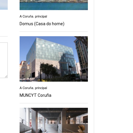
A Coruña
,
principal
Domus (Casa do home)
A Coruña
,
principal
MUNCYT Coruña