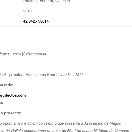
Praza da Ferrería, Ourense
2010
42.342,-7.8614
óxima |
2010
|
Seleccionada
:
e Arquitectura Ascensores Enor |
Libro V
|
2011
a rede:
rquitectos.com
es
do proxecto:
programa rico e dinámico como o que presenta a Asociación de Magos
ais de Galicia encontramos un solar de 50m² no casco histórico de Ourense