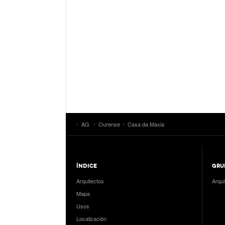
AG
Ourense
Casa da Maxia
ÍNDICE
GRU
Arquitectos
Arqui
Mapa
Usos
Localización