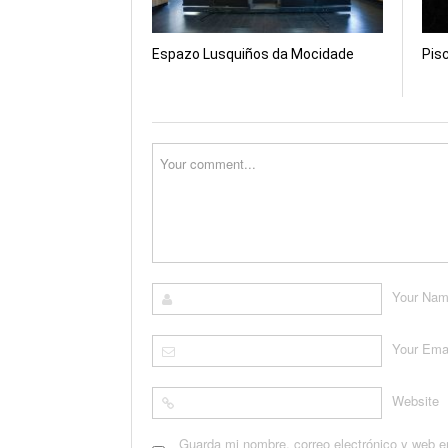
Espazo Lusquiños da Mocidade
Pis
Your Na
Your Ema
Website
Guarda mi nombre, correo electrónico y web e