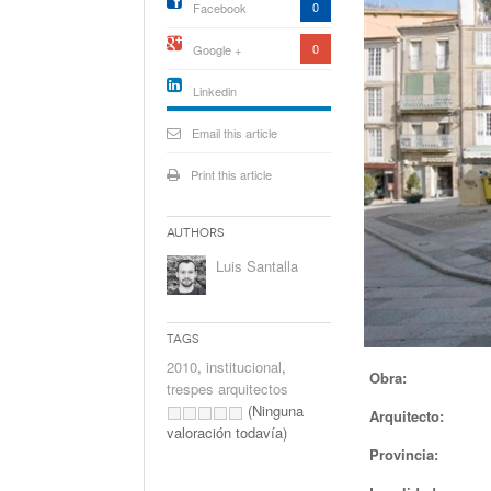
0
Facebook
0
Google +
Linkedin
active){li-
icon[type=linkedin-bug]
Email this article
[color=inverse]
.background{fill
Print this article
Authors
Luis Santalla
Tags
2010
,
institucional
,
Obra:
trespes arquitectos
(Ninguna
Arquitecto:
valoración todavía)
Provincia: