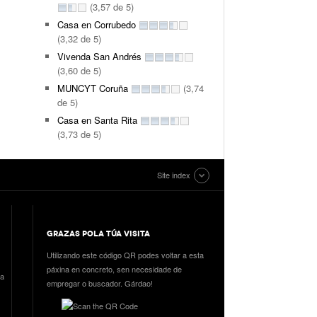
(3,57 de 5)
Casa en Corrubedo
(3,32 de 5)
Vivenda San Andrés
(3,60 de 5)
MUNCYT Coruña
(3,74
de 5)
Casa en Santa Rita
(3,73 de 5)
Site index
GRAZAS POLA TÚA VISITA
Utilizando este código QR podes voltar a esta
páxina en concreto, sen necesidade de
ia
empregar o buscador. Gárdao!