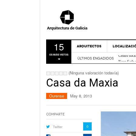
15
ARQUITECTOS
LOCALIZACI
Centro soci
OS MÁIS VISTOS
Nova Sede 
ÚLTIMOS ENGADIDOS
A CORUÑA
Rehabilitac
LUGO
Centro de I
(Ninguna valoración todavía)
Casa sobre
OURENSE
Casa da Maxia
FRIDABLU 
PONTEVEDR
Remodelación
- Nov
Verde
Ourense
May 8, 2013
MAPA
Bico de Xe
Espazo Lus
Comparte
0
Twitter