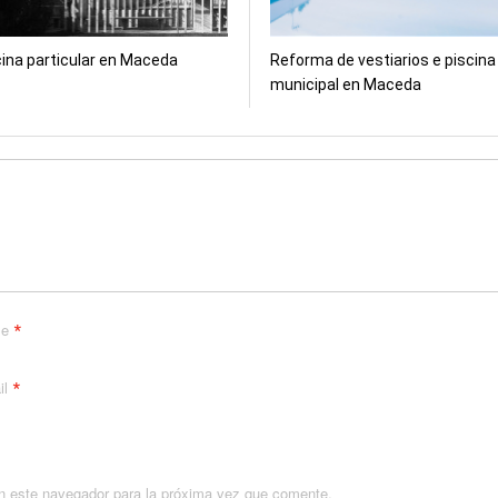
cina particular en Maceda
Reforma de vestiarios e piscina
municipal en Maceda
*
me
*
il
n este navegador para la próxima vez que comente.