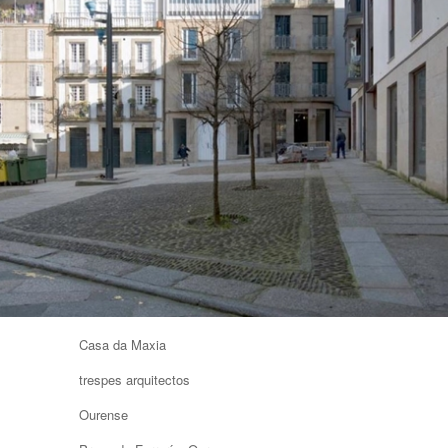
Casa da Maxia
trespes arquitectos
Ourense