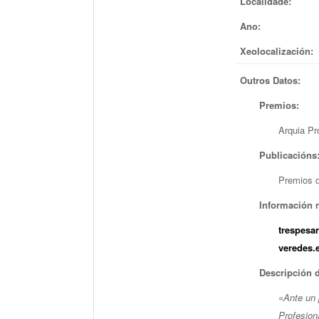
Localidade:
Ano:
Xeolocalización:
Outros Datos:
Premios:
Arquia Pr
Publicacións
Premios d
Información n
trespesa
veredes.
Descripción 
«
Ante un 
Profesion