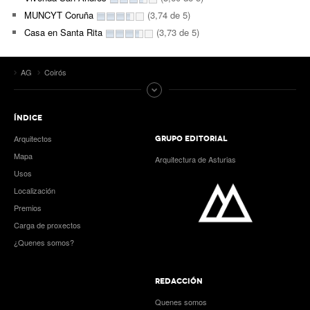
MUNCYT Coruña
(3,74 de 5)
Casa en Santa Rita
(3,73 de 5)
AG
Coirós
ÍNDICE
Arquitectos
GRUPO EDITORIAL
Mapa
Arquitectura de Asturias
Usos
Localización
Premios
Carga de proxectos
¿Quenes somos?
REDACCIÓN
Quenes somos