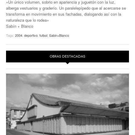
«Un único volumen, sobrio en apariencia y juguetón con la luz,
EUROPAN
alberga vestuarios y graderío. Un paralelepípedo que al acercarse se
transforma en movimiento en sus fachadas, dialogando así con la
naturaleza que lo rodea»
Sabín + Blanco
Tags:
2004
,
deportivo
,
futbol
,
Sabin+Blanco
OBRAS DESTACADAS