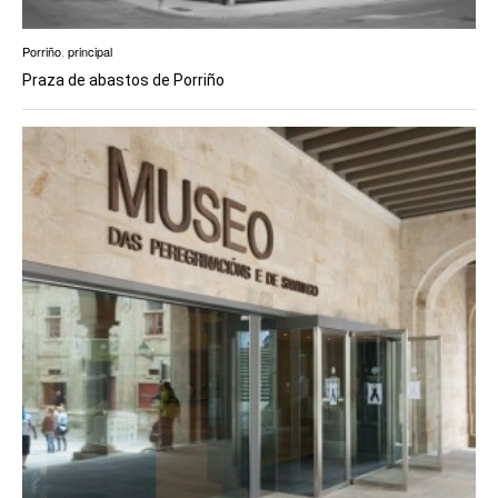
Porriño
,
principal
Praza de abastos de Porriño