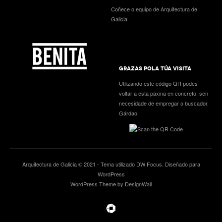
Coñece o equipo de Arquitectura de
Galicia
GRAZAS POLA TÚA VISITA
Utilizando este código QR podes
voltar a esta páxina en concreto, sen
necesidade de empregar o buscador.
Gárdao!
Arquitectura de Galicia © 2021 - Tema utilizado
DW Focus
. Diseñado para
WordPress
WordPress Theme by DesignWall