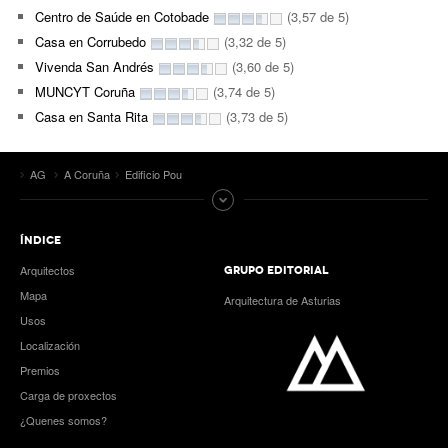
Centro de Saúde en Cotobade
(3,57 de 5)
Casa en Corrubedo
(3,32 de 5)
Vivenda San Andrés
(3,60 de 5)
MUNCYT Coruña
(3,74 de 5)
Casa en Santa Rita
(3,73 de 5)
AG
A Coruña
Edificio Pou
ÍNDICE
Arquitectos
GRUPO EDITORIAL
Mapa
Arquitectura de Asturias
Usos
Localización
Premios
Carga de proxectos
¿Quenes somos?