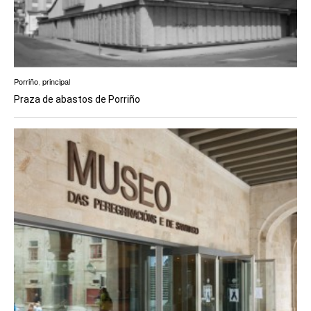
Porriño
,
principal
Praza de abastos de Porriño