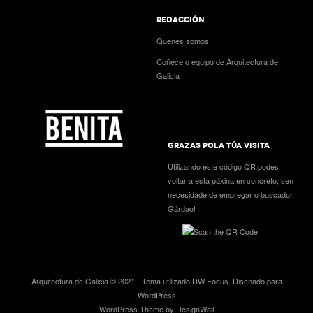
REDACCIÓN
Quenes somos
Coñece o equipo de Arquitectura de
Galicia
GRAZAS POLA TÚA VISITA
Utilizando este código QR podes
voltar a esta páxina en concreto, sen
necesidade de empregar o buscador.
Gárdao!
Arquitectura de Galicia © 2021 - Tema utilizado
DW Focus
. Diseñado para
WordPress
WordPress Theme by DesignWall