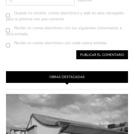
Guarda mi nombre, correo electrónico y web en este navegador
para la próxima vez que comente.
Recibir un correo electrónico con los siguientes comentarios a
esta entrada.
Recibir un correo electrónico con cada nueva entrada.
OBRAS DESTACADAS