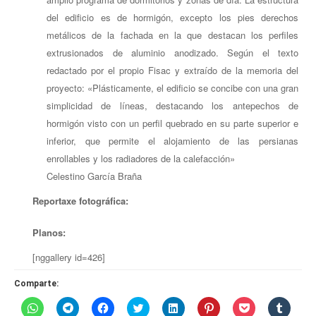
del edificio es de hormigón, excepto los pies derechos
metálicos de la fachada en la que destacan los perfiles
extrusionados de aluminio anodizado. Según el texto
redactado por el propio Fisac y extraído de la memoria del
proyecto: «Plásticamente, el edificio se concibe con una gran
simplicidad de líneas, destacando los antepechos de
hormigón visto con un perfil quebrado en su parte superior e
inferior, que permite el alojamiento de las persianas
enrollables y los radiadores de la calefacción»
Celestino García Braña
Reportaxe fotográfica
:
Planos:
[nggallery id=426]
Comparte:
Haz
Haz
Haz
Haz
Haz
Haz
Haz
Haz
clic
clic
clic
clic
clic
clic
clic
clic