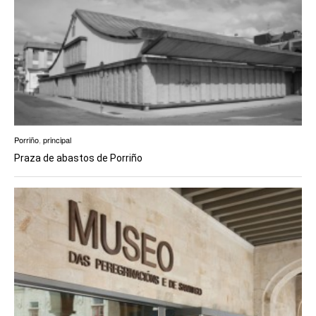
Porriño
,
principal
Praza de abastos de Porriño