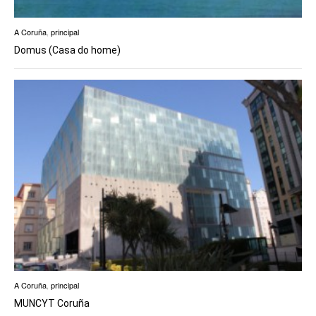
A Coruña
,
principal
Domus (Casa do home)
A Coruña
,
principal
MUNCYT Coruña