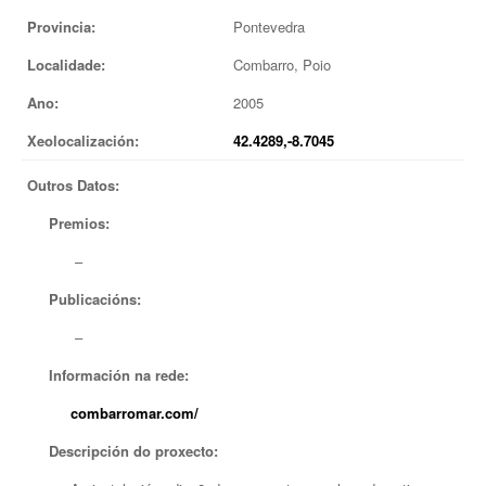
Provincia:
Pontevedra
EUROPAN
Localidade:
Combarro, Poio
Ano:
2005
Xeolocalización:
42.4289,-8.7045
Outros Datos:
Premios:
–
Publicacións:
–
Información na rede:
combarromar.com/
Descripción do proxecto: