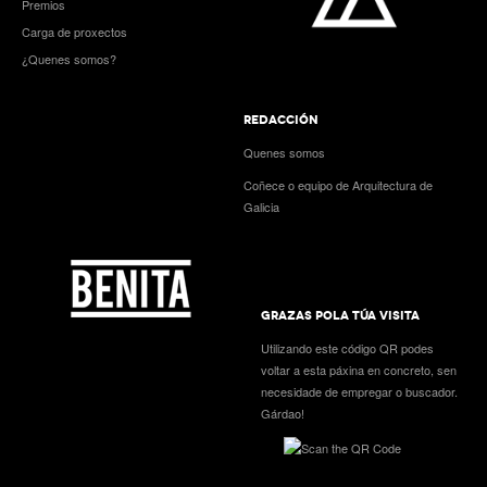
Premios
Carga de proxectos
¿Quenes somos?
REDACCIÓN
Quenes somos
Coñece o equipo de Arquitectura de
Galicia
GRAZAS POLA TÚA VISITA
Utilizando este código QR podes
voltar a esta páxina en concreto, sen
necesidade de empregar o buscador.
Gárdao!