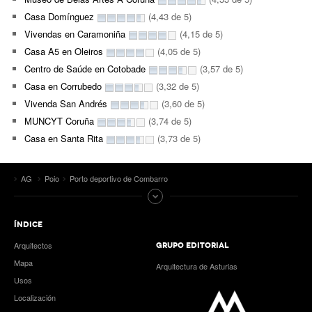
Casa Domínguez
(4,43 de 5)
Vivendas en Caramoniña
(4,15 de 5)
Casa A5 en Oleiros
(4,05 de 5)
Centro de Saúde en Cotobade
(3,57 de 5)
Casa en Corrubedo
(3,32 de 5)
Vivenda San Andrés
(3,60 de 5)
MUNCYT Coruña
(3,74 de 5)
Casa en Santa Rita
(3,73 de 5)
AG
Poio
Porto deportivo de Combarro
ÍNDICE
Arquitectos
GRUPO EDITORIAL
Mapa
Arquitectura de Asturias
Usos
Localización