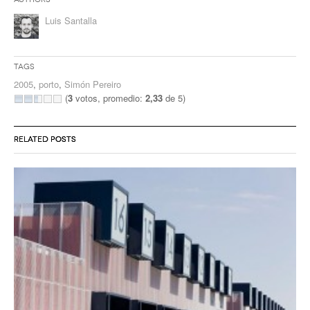
Luis Santalla
Tags
2005
,
porto
,
Simón Pereiro
(
3
votos, promedio:
2,33
de 5)
RELATED POSTS