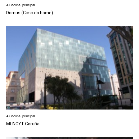
A Coruña
,
principal
Domus (Casa do home)
A Coruña
,
principal
MUNCYT Coruña