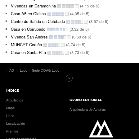
Vivendas en Caramoniña
(4,15 de 5)
Casa A5 en Oleiros
(4,05 de 5)
Centro de Saúde en Cotobade
(3,57 de 5)
Casa en Corrubedo
(3,32 de 5)
Vivenda San Andrés
(3,60 de 5)
MUNCYT Coruña
(3,74 de 5)
Casa en Santa Rita
(3,73 de 5)
AG
Lugo
Sede COAG Lugo
ÍNDICE
Arquitectos
GRUPO EDITORIAL
Mapa
Arquitectura de Asturias
Usos
Localización
Premios
Carga de proxectos