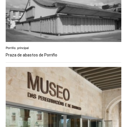
Porriño
,
principal
Praza de abastos de Porriño