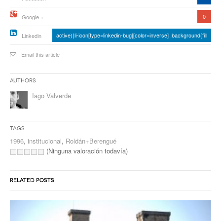
0
Google +
active){li-icon[type=linkedin-bug][color=inverse] .background{fill
Linkedin
Email this article
Authors
Iago Valverde
Tags
1996
,
institucional
,
Roldán+Berengué
(Ninguna valoración todavía)
RELATED POSTS