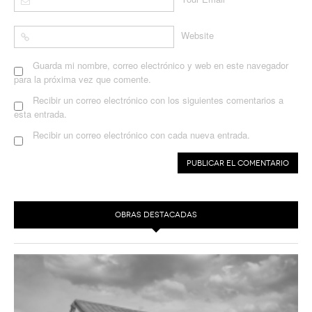
*
Website
Guarda mi nombre, correo electrónico y web en este navegador
para la próxima vez que comente.
Recibir un correo electrónico con los siguientes comentarios a
esta entrada.
Recibir un correo electrónico con cada nueva entrada.
OBRAS DESTACADAS