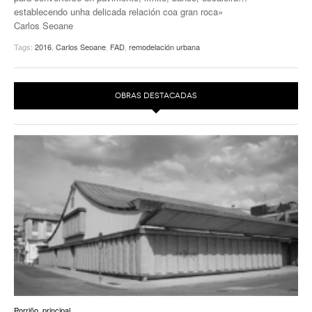
establecendo unha delicada relación coa gran roca»
Carlos Seoane
Tags:
2016
,
Carlos Seoane
,
FAD
,
remodelación urbana
OBRAS DESTACADAS
Porriño
,
principal