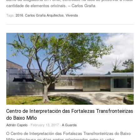
cantidade de elementos orixinais. – Carlos Graña
EUROPAN
Tags:
2016
,
Carlos Graña Arquitectos
,
Vivenda
Centro de Interpretación das Fortalezas Transfronteirizas
do Baixo Miño
Adrián Capelo
- February 13, 2017 -
A Guarda
O Centro de Interpretación das Fortalezas Transfronteirizas do Baixo
Miño articulouse en dúas partes relacionadas entre si: unha