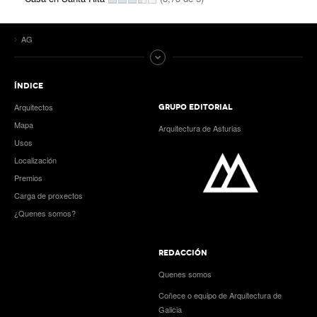
AG
ÍNDICE
Arquitectos
GRUPO EDITORIAL
Mapa
Arquitectura de Asturias
Usos
Localización
Premios
Carga de proxectos
¿Quenes somos?
REDACCIÓN
Quenes somos
Coñece o equipo de Arquitectura de
Galicia