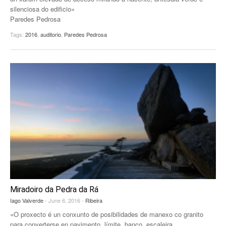
silenciosa do edificio»
Paredes Pedrosa
Tags:
2016
,
auditorio
,
Paredes Pedrosa
Miradoiro da Pedra da Rá
Iago Valverde
- June 6, 2016 -
Ribeira
«O proxecto é un conxunto de posibilidades de manexo co granito
para converterse en pavimento, límite, banco, escaleira…