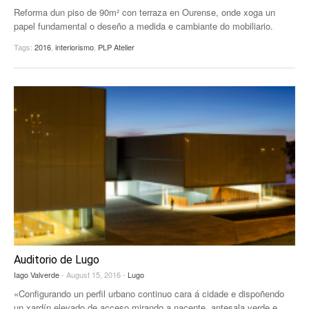
Reforma dun piso de 90m² con terraza en Ourense, onde xoga un
papel fundamental o deseño a medida e cambiante do mobiliario.
Tags:
2016
,
interiorismo
,
PLP Atelier
Auditorio de Lugo
Iago Valverde
- August 15, 2016 -
Lugo
«Configurando un perfil urbano continuo cara á cidade e dispoñendo
un xardín elevado de acceso mirando a nacente, antesala verde e