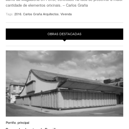
cantidade de elementos orixinais. – Carlos Graña
EUROPAN
Tags:
2016
,
Carlos Graña Arquitectos
,
Vivenda
OBRAS DESTACADAS
Porriño
,
principal