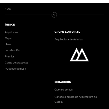
AG
ÍNDICE
Arquitectos
GRUPO EDITORIAL
Mapa
Arquitectura de Asturias
Usos
Localización
Premios
Carga de proxectos
¿Quenes somos?
REDACCIÓN
Quenes somos
Coñece o equipo de Arquitectura de
Galicia