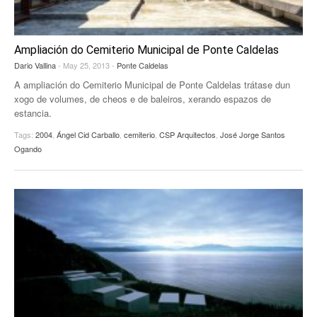
Ampliación do Cemiterio Municipal de Ponte Caldelas
Dario Vallina
- May 25, 2013 -
Ponte Caldelas
A ampliación do Cemiterio Municipal de Ponte Caldelas trátase dun
xogo de volumes, de cheos e de baleiros, xerando espazos de
estancia.
Tags:
2004
,
Ángel Cid Carballo
,
cemiterio
,
CSP Arquitectos
,
José Jorge Santos
Ogando