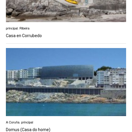
principal
,
Ribeira
Casa en Corrubedo
A Coruña
,
principal
Domus (Casa do home)