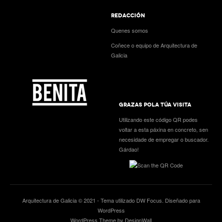
REDACCIÓN
Quenes somos
Coñece o equipo de Arquitectura de
Galicia
GRAZAS POLA TÚA VISITA
Utilizando este código QR podes
voltar a esta páxina en concreto, sen
necesidade de empregar o buscador.
Gárdao!
Arquitectura de Galicia © 2021 - Tema utilizado
DW Focus
. Diseñado para
WordPress
WordPress Theme by DesignWall