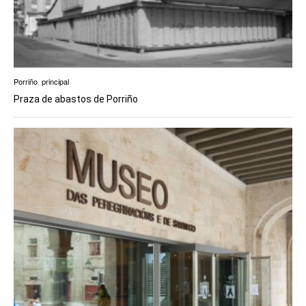
Porriño
,
principal
Praza de abastos de Porriño