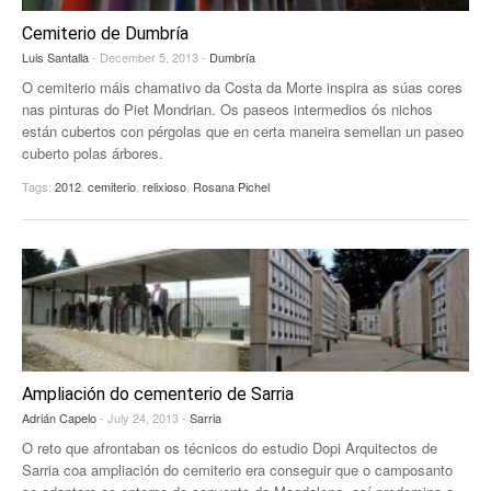
Cemiterio de Dumbría
Luis Santalla
- December 5, 2013 -
Dumbría
O cemiterio máis chamativo da Costa da Morte inspira as súas cores
nas pinturas do Piet Mondrian. Os paseos intermedios ós nichos
están cubertos con pérgolas que en certa maneira semellan un paseo
cuberto polas árbores.
Tags:
2012
,
cemiterio
,
relixioso
,
Rosana Pichel
Ampliación do cementerio de Sarria
Adrián Capelo
- July 24, 2013 -
Sarria
O reto que afrontaban os técnicos do estudio Dopi Arquitectos de
Sarria coa ampliación do cemiterio era conseguir que o camposanto