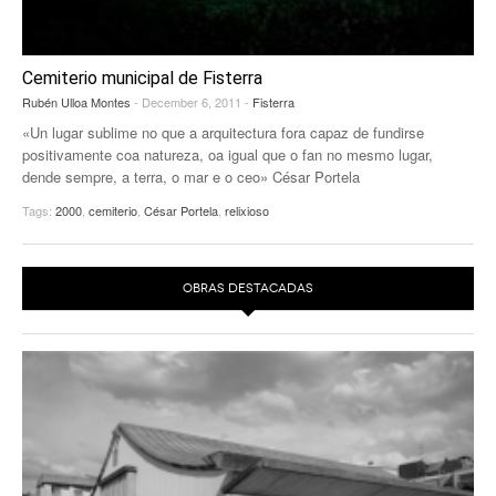
Cemiterio municipal de Fisterra
Rubén Ulloa Montes
- December 6, 2011 -
Fisterra
«Un lugar sublime no que a arquitectura fora capaz de fundirse
positivamente coa natureza, oa igual que o fan no mesmo lugar,
dende sempre, a terra, o mar e o ceo» César Portela
Tags:
2000
,
cemiterio
,
César Portela
,
relixioso
OBRAS DESTACADAS