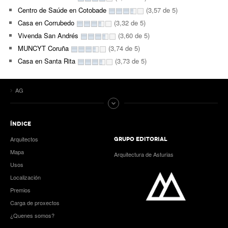
Centro de Saúde en Cotobade
(3,57 de 5)
Casa en Corrubedo
(3,32 de 5)
Vivenda San Andrés
(3,60 de 5)
MUNCYT Coruña
(3,74 de 5)
Casa en Santa Rita
(3,73 de 5)
AG
ÍNDICE
Arquitectos
GRUPO EDITORIAL
Mapa
Arquitectura de Asturias
Usos
Localización
Premios
Carga de proxectos
¿Quenes somos?