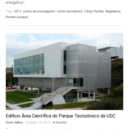
energética”.
Tags:
2011
,
centro de investigación
,
centro tecnolóxico
,
César Portela
,
Magdalena
Portela Campos
Edificio Área Científica do Parque Tecnolóxico da UDC
Dario Vallina
- October 15, 2013 -
A Coruña