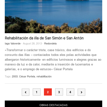
Rehabilitación da illa de San Simón e San Antón
Iago Valverde
- August 28, 2013 -
Redondela
«Transformar o carácter triste, case tráxico, dos edificios e do
conxunto das illas – contaxiados todos eles polas actividades que
albergaron historicamente- en edificios luminosos e alegres grazas ao
manexo da luz e da calor, mediante a inserción de lucernarios e
galerías, e o emprego de estucos» César Portela
Tags:
2003
,
César Portela
,
rehabilitación
1
2
3
4
OBRAS DESTACADAS