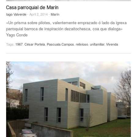
Casa parroquial de Marín
Iago Valverde
- April 2, 2014 -
Marín
«Un prisma sobre pilotes, valentemente emprazado ó lado da igrexa
parroquial barroca de inspiración dezaitochesca, coa que dialoga»
Yago Conde
Tags:
1967
,
César Portela
,
Pascuala Campos
,
relixioso
,
unifamiliar
,
Vivenda