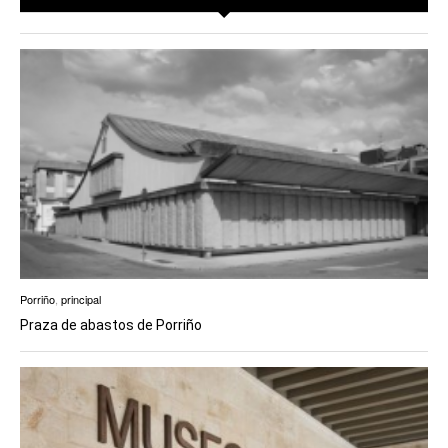
Porriño
,
principal
Praza de abastos de Porriño