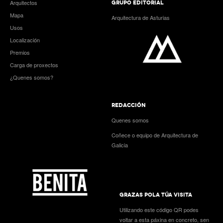
Arquitectos
GRUPO EDITORIAL
Mapa
Arquitectura de Asturias
Usos
Localización
Premios
Carga de proxectos
¿Quenes somos?
REDACCIÓN
Quenes somos
Coñece o equipo de Arquitectura de
Galicia
GRAZAS POLA TÚA VISITA
Utilizando este código QR podes
voltar a esta páxina en concreto, sen