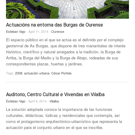
EUROPAN
Actuacións na entorna das Burgas de Ourense
Esteban Vigo
- April 11, 2014 -
Ourense
El espacio público en el que se actúa es el definido por el complejo
geotermal de As Burgas, que dispone de tres manantiales de interés
histórico, científico y natural arraigados a la tradición, la Burga de
Arriba, la Burga del Medio y la Burga de Abajo, rodeadas de sus
correspondientes plazas, huertas y jardines.
Tags:
2008
,
actuación urbana
,
César Portela
Auditorio, Centro Cultural e Vivendas en Vilalba
Esteban Vigo
- April 9, 2014 -
Vilalba
La solución adoptada conoce la importancia de las funciones
culturales, didácticas, lúdicas y residenciales que contempla, así
como el protagonismo arquitectónico-urbanístico que representa la
actuación para el conjunto urbano en el que se inscribe.