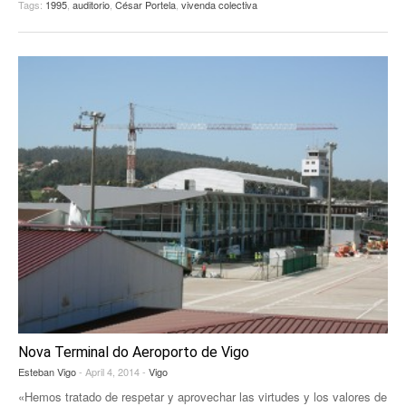
Tags:
1995
,
auditorio
,
César Portela
,
vivenda colectiva
Nova Terminal do Aeroporto de Vigo
Esteban Vigo
- April 4, 2014 -
Vigo
«Hemos tratado de respetar y aprovechar las virtudes y los valores de