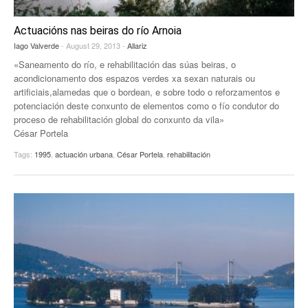
Actuacións nas beiras do río Arnoia
Iago Valverde
- August 29, 2013 -
Allariz
«Saneamento do río, e rehabilitación das súas beiras, o
acondicionamento dos espazos verdes xa sexan naturais ou
artificiais,alamedas que o bordean, e sobre todo o reforzamentos e
potenciación deste conxunto de elementos como o fío condutor do
proceso de rehabilitación global do conxunto da vila»
César Portela
Tags:
1995
,
actuación urbana
,
César Portela
,
rehabilitación