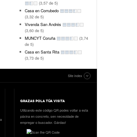
(3,57 de 5)
Casa en Corrubedo
(3,32 de 5)
Vivenda San Andrés
(3,60 de 5)
MUNCYT Coruña
(3,74
de 5)
Casa en Santa Rita
(3,73 de 5)
Site index
GRAZAS POLA TÚA VISITA
Utilizando este código QR podes voltar a esta
páxina en concreto, sen necesidade de
ia
empregar o buscador. Gárdao!