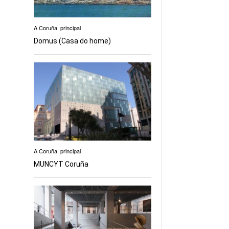
A Coruña
,
principal
Domus (Casa do home)
A Coruña
,
principal
MUNCYT Coruña