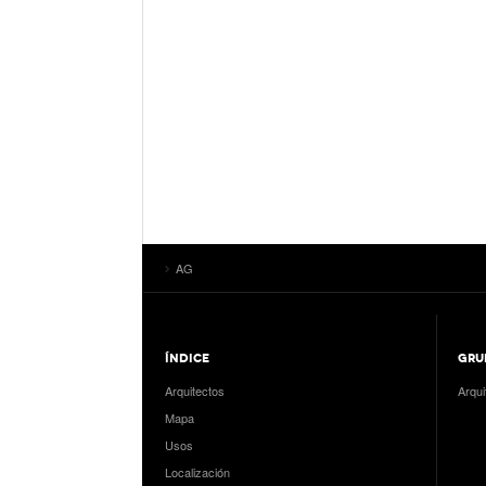
AG
ÍNDICE
GRU
Arquitectos
Arqui
Mapa
Usos
Localización