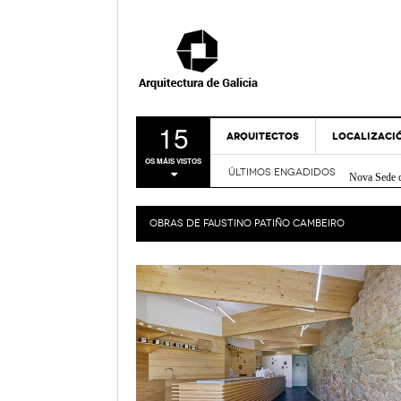
15
ARQUITECTOS
LOCALIZACI
Centro soci
OS MÁIS VISTOS
Nova Sede 
ÚLTIMOS ENGADIDOS
A CORUÑA
Rehabilitac
LUGO
Centro de I
OBRAS DE
FAUSTINO PATIÑO CAMBEIRO
Casa sobre
OURENSE
FRIDABLU 
PONTEVEDR
Remodelación
- Nov
Verde
MAPA
Bico de Xe
Espazo Lus