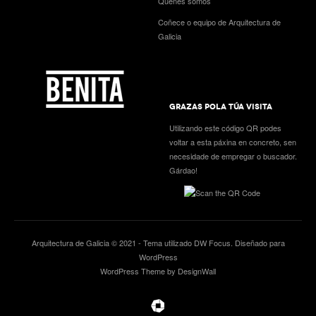
Quenes somos
Coñece o equipo de Arquitectura de
Galicia
GRAZAS POLA TÚA VISITA
Utilizando este código QR podes
voltar a esta páxina en concreto, sen
necesidade de empregar o buscador.
Gárdao!
Arquitectura de Galicia © 2021 - Tema utilizado
DW Focus
. Diseñado para
WordPress
WordPress Theme by DesignWall