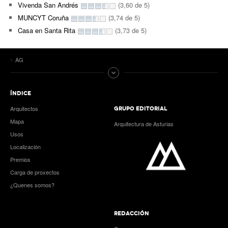
Vivenda San Andrés
(3,60 de 5)
MUNCYT Coruña
(3,74 de 5)
Casa en Santa Rita
(3,73 de 5)
AG
ÍNDICE
Arquitectos
GRUPO EDITORIAL
Mapa
Arquitectura de Asturias
Usos
Localización
Premios
Carga de proxectos
¿Quenes somos?
REDACCIÓN