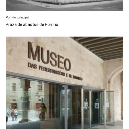
Porriño
,
principal
Praza de abastos de Porriño