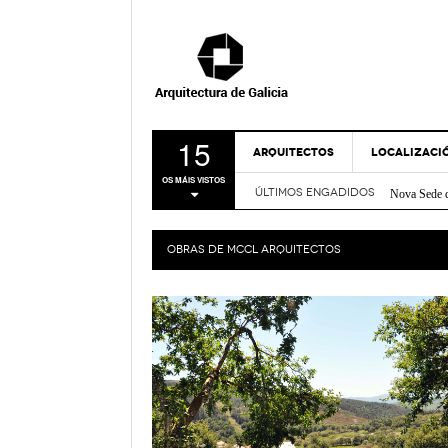
15
ARQUITECTOS
LOCALIZACI
Centro soci
OS MÁIS VISTOS
Nova Sede 
ÚLTIMOS ENGADIDOS
A CORUÑA
Rehabilitac
LUGO
Centro de I
OBRAS DE
MCCL ARQUITECTOS
Casa sobre
OURENSE
FRIDABLU 
PONTEVEDR
Remodelación
- Nov
Verde
MAPA
Bico de Xe
Espazo Lus