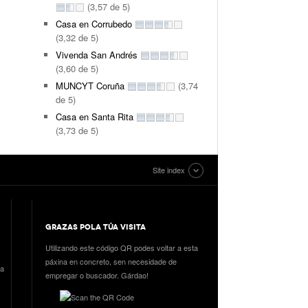
(3,57 de 5)
Casa en Corrubedo
(3,32 de 5)
Vivenda San Andrés
(3,60 de 5)
MUNCYT Coruña
(3,74
de 5)
Casa en Santa Rita
(3,73 de 5)
Site index
GRAZAS POLA TÚA VISITA
Utilizando este código QR podes voltar a esta
páxina en concreto, sen necesidade de
ia
empregar o buscador. Gárdao!