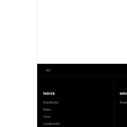
AG
ÍNDICE
GRU
Arquitectos
Arqui
Mapa
Usos
Localización