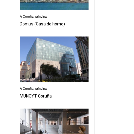
A Coruña
,
principal
Domus (Casa do home)
A Coruña
,
principal
MUNCYT Coruña