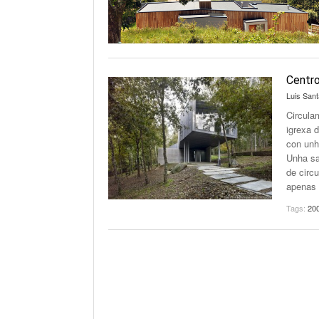
Centro
Luis Sant
Circula
igrexa 
con unh
Unha sa
de circ
apenas 
Tags:
20