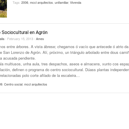
Tags:
2006
,
mccl arquitectos
,
unifamiliar
,
Vivenda
 Sociocultural en Agrón
alla
- February 15, 2013 -
Ames
mos entre árbores. A vista ábrese; chegamos ó vacío que antecede ó atrio da
de San Lorenzo de Agrón. Alí, próximo, un triángulo arbolado entre dous cami
a acusada pendiente.
la multiusos, unha aula, tres despachos, aseos e almacens, xunto cos espa
ulación, definen o programa do centro sociocultural. Dúass plantas independen
relacionadas polo corte afilado de la escaleira…
09
,
Centro social
,
mccl arquitectos