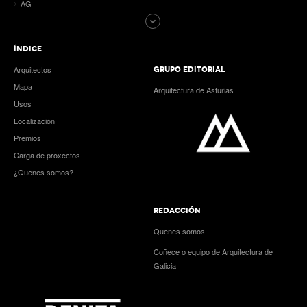
AG
ÍNDICE
Arquitectos
GRUPO EDITORIAL
Mapa
Arquitectura de Asturias
Usos
Localización
Premios
Carga de proxectos
¿Quenes somos?
REDACCIÓN
Quenes somos
Coñece o equipo de Arquitectura de
Galicia