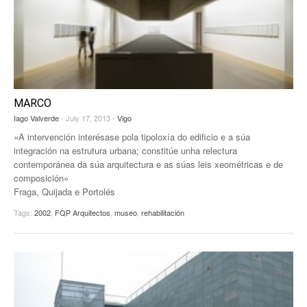
MARCO
Iago Valverde
- July 17, 2013 -
Vigo
«A intervención interésase pola tipoloxía do edificio e a súa
integración na estrutura urbana; constitúe unha relectura
contemporánea da súa arquitectura e as súas leis xeométricas e de
composición»
Fraga, Quijada e Portolés
Tags:
2002
,
FQP Arquitectos
,
museo
,
rehabilitación