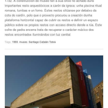
1732. A construcción do museo ten a súa orixe no achado duns
importantes resto arqueolóxicos a carón da igrexa: unha piscina ritual
romana, tumbas e un forno. Estes restos sitúanse por debaixo da
cota do xardín, polo que o proxecto procurou a creación dunha
plataforma horizontal capaz de cubrir os restos e definir un espazo
público sobre os propios restos con acceso directo dende a rúa. Este
cofre de pedra encerra trata de recuperar o carácter máxico dos
restos encontrados iluminándoo con luz cenital
Tags:
1993
,
museo
,
Santiago Catalán Tobía