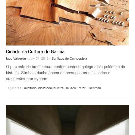
Cidade da Cultura de Galicia
Iago Valverde
- July 31, 2013 -
Santiago de Compostela
O proxecto de arquitectura contemporánea galega máis polémico da
historia. Símbolo dunha época de presupostos millonarios e
arquitectos star system.
Tags:
1999
,
auditorio
,
biblioteca
,
cultural
,
museo
,
Peter Eisenman