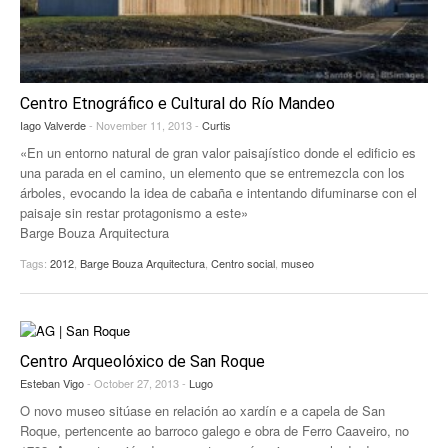
Centro Etnográfico e Cultural do Río Mandeo
Iago Valverde
- November 11, 2013 -
Curtis
«En un entorno natural de gran valor paisajístico donde el edificio es
una parada en el camino, un elemento que se entremezcla con los
árboles, evocando la idea de cabaña e intentando difuminarse con el
paisaje sin restar protagonismo a este»
Barge Bouza Arquitectura
Tags:
2012
,
Barge Bouza Arquitectura
,
Centro social
,
museo
Centro Arqueolóxico de San Roque
Esteban Vigo
- October 27, 2013 -
Lugo
O novo museo sitúase en relación ao xardín e a capela de San
Roque, pertencente ao barroco galego e obra de Ferro Caaveiro, no