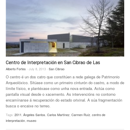
Centro de Interpretación en San Cibrao de Las
Alberto Fortes
- July 8, 2013 -
San Cibrao
O centro é un dos catro que constitúen a rede galega de Patrimonio
Arqueolóxico. Sitúase como un primeiro cinturón do castro, a modo de
límite físico, e plantéxase como unha nova entrada. Actúa como
pantalla visual desde o xacemento. As intervencións no contorno
encamínanse á recuperación do estado orixinal. A súa fragmentación
busca o encaixe no terreo.
Tags:
2011
,
Ángeles Santos
,
Carlos Martínez
,
Carmen Ruíz
,
centro de
interpretación
,
museo