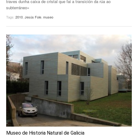
traves dunha caixa de cristal que fai a transición da rúa ao
subterráneo»
EUROPAN
Tags:
2010
,
Jesús Fole
,
museo
Museo de Historia Natural de Galicia