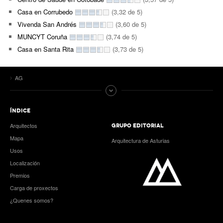
Casa en Corrubedo
(3,32 de 5)
Vivenda San Andrés
(3,60 de 5)
MUNCYT Coruña
(3,74 de 5)
Casa en Santa Rita
(3,73 de 5)
AG
ÍNDICE
Arquitectos
GRUPO EDITORIAL
Mapa
Arquitectura de Asturias
Usos
Localización
Premios
Carga de proxectos
¿Quenes somos?