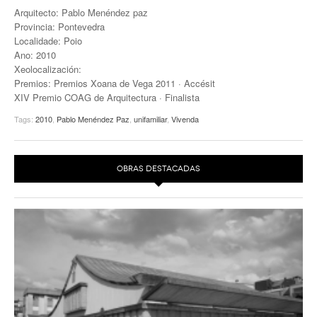
Arquitecto: Pablo Menéndez paz
EUROPAN
Provincia: Pontevedra
Localidade: Poio
Ano: 2010
Xeolocalización:
Premios: Premios Xoana de Vega 2011 · Accésit
XIV Premio COAG de Arquitectura · Finalista
Tags:
2010
,
Pablo Menéndez Paz
,
unifamiliar
,
Vivenda
OBRAS DESTACADAS