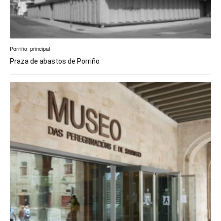
Porriño
,
principal
Praza de abastos de Porriño