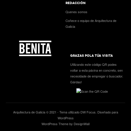
REDACCIÓN
Quenes somos
Coñece o equipo de Arquitectura de
Galicia
GRAZAS POLA TÚA VISITA
Utilizando este código QR podes
voltar a esta páxina en concreto, sen
necesidade de empregar o buscador.
Gárdao!
Arquitectura de Galicia © 2021 - Tema utilizado
DW Focus
. Diseñado para
WordPress
WordPress Theme by DesignWall