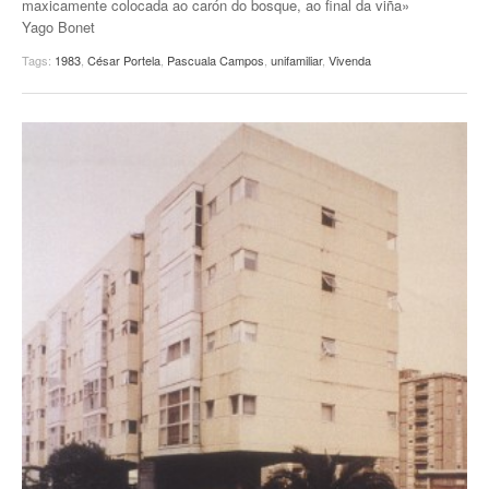
maxicamente colocada ao carón do bosque, ao final da viña»
Yago Bonet
EUROPAN
Tags:
1983
,
César Portela
,
Pascuala Campos
,
unifamiliar
,
Vivenda