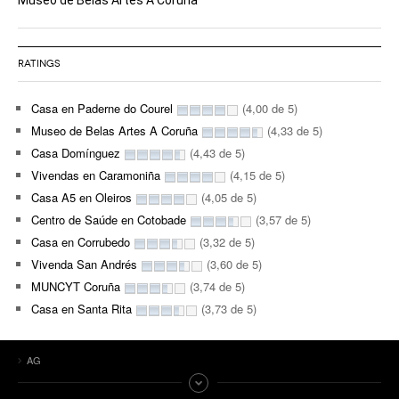
Museo de Belas Artes A Coruña
RATINGS
Casa en Paderne do Courel
(4,00 de 5)
Museo de Belas Artes A Coruña
(4,33 de 5)
Casa Domínguez
(4,43 de 5)
Vivendas en Caramoniña
(4,15 de 5)
Casa A5 en Oleiros
(4,05 de 5)
Centro de Saúde en Cotobade
(3,57 de 5)
Casa en Corrubedo
(3,32 de 5)
Vivenda San Andrés
(3,60 de 5)
MUNCYT Coruña
(3,74 de 5)
Casa en Santa Rita
(3,73 de 5)
AG