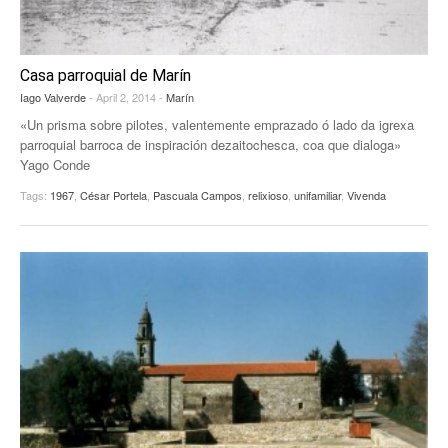
Casa parroquial de Marín
Iago Valverde
- April 2, 2014 -
Marín
«Un prisma sobre pilotes, valentemente emprazado ó lado da igrexa
parroquial barroca de inspiración dezaitochesca, coa que dialoga»
Yago Conde
Tags:
1967
,
César Portela
,
Pascuala Campos
,
relixioso
,
unifamiliar
,
Vivenda