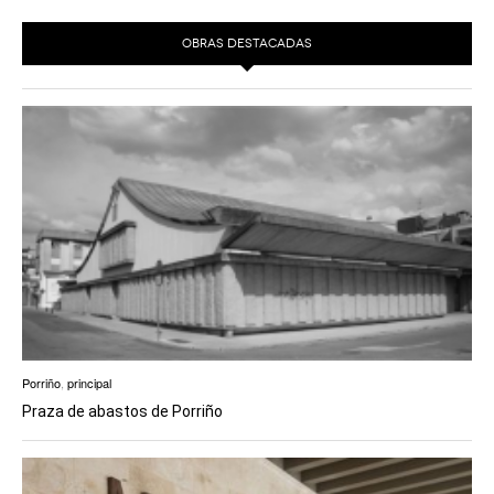
OBRAS DESTACADAS
Porriño
,
principal
Praza de abastos de Porriño