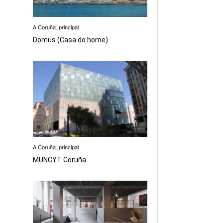
A Coruña
,
principal
Domus (Casa do home)
A Coruña
,
principal
MUNCYT Coruña