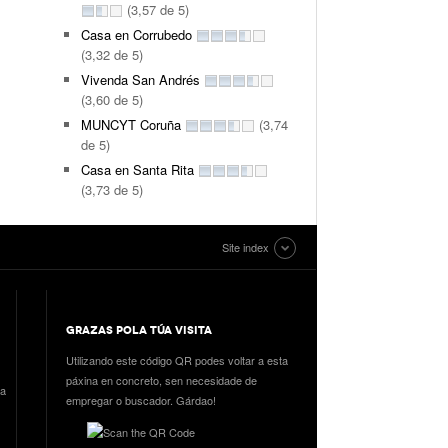
(3,57 de 5)
Casa en Corrubedo
(3,32 de 5)
Vivenda San Andrés
(3,60 de 5)
MUNCYT Coruña
(3,74
de 5)
Casa en Santa Rita
(3,73 de 5)
Site index
GRAZAS POLA TÚA VISITA
Utilizando este código QR podes voltar a esta
páxina en concreto, sen necesidade de
ia
empregar o buscador. Gárdao!