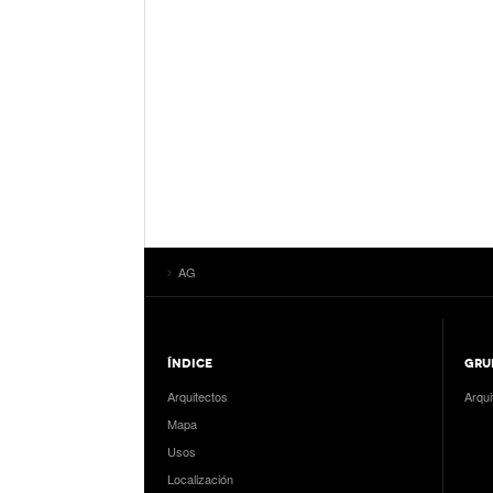
AG
ÍNDICE
GRU
Arquitectos
Arqui
Mapa
Usos
Localización