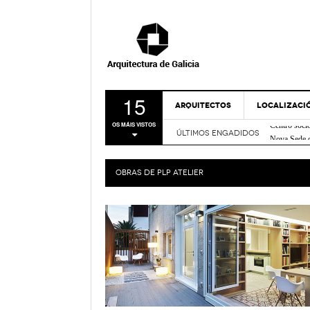
15
ARQUITECTOS
LOCALIZACI
Centro soci
OS MÁIS VISTOS
Nova Sede 
ÚLTIMOS ENGADIDOS
A CORUÑA
Rehabilitac
LUGO
Centro de I
OBRAS DE
PLP ATELIER
Casa sobre
OURENSE
FRIDABLU 
PONTEVEDR
Remodelación
- Nov
Verde
MAPA
Bico de Xe
Espazo Lus