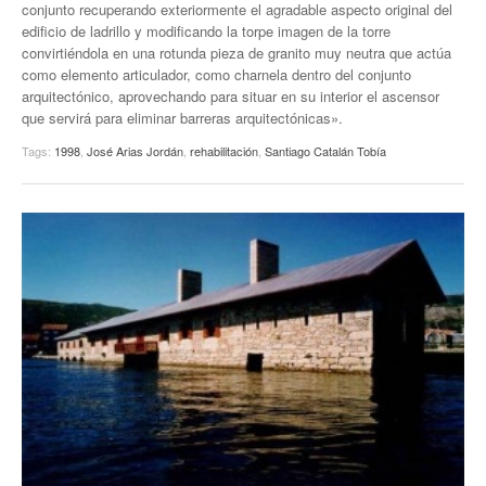
conjunto recuperando exteriormente el agradable aspecto original del
edificio de ladrillo y modificando la torpe imagen de la torre
convirtiéndola en una rotunda pieza de granito muy neutra que actúa
como elemento articulador, como charnela dentro del conjunto
arquitectónico, aprovechando para situar en su interior el ascensor
que servirá para eliminar barreras arquitectónicas».
Tags:
1998
,
José Arias Jordán
,
rehabilitación
,
Santiago Catalán Tobía