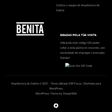
Coñece o equipo de Arquitectura de
Galicia
GRAZAS POLA TÚA VISITA
Utilizando este código QR podes
voltar a esta páxina en concreto, sen
necesidade de empregar o buscador.
Gárdao!
Arquitectura de Galicia © 2021 - Tema utilizado
DW Focus
. Diseñado para
WordPress
WordPress Theme by DesignWall