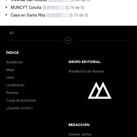
MUNCYT Coruña
(3,74 de 5)
Casa en Santa Rita
(3,73 de 5)
AG
ÍNDICE
Arquitectos
GRUPO EDITORIAL
Mapa
Arquitectura de Asturias
Usos
Localización
Premios
Carga de proxectos
¿Quenes somos?
REDACCIÓN
Quenes somos