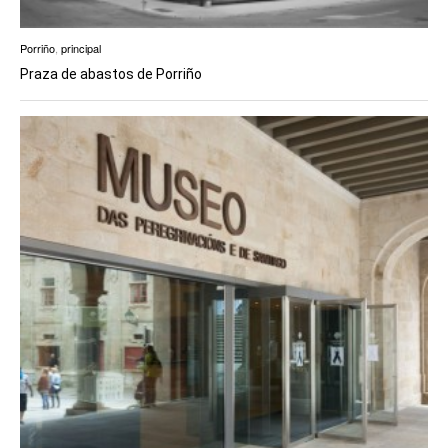
Porriño
,
principal
Praza de abastos de Porriño