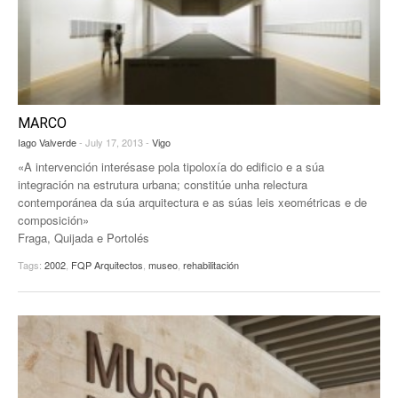
MARCO
Iago Valverde
- July 17, 2013 -
Vigo
«A intervención interésase pola tipoloxía do edificio e a súa
integración na estrutura urbana; constitúe unha relectura
contemporánea da súa arquitectura e as súas leis xeométricas e de
composición»
Fraga, Quijada e Portolés
Tags:
2002
,
FQP Arquitectos
,
museo
,
rehabilitación