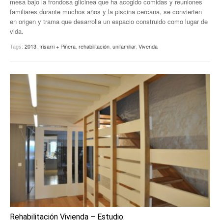
mesa bajo la frondosa glicinea que ha acogido comidas y reuniones
familiares durante muchos años y la piscina cercana, se convierten
en origen y trama que desarrolla un espacio construido como lugar de
vida.
Tags:
2013
,
Irisarri + Piñera
,
rehabilitación
,
unifamiliar
,
Vivenda
Rehabilitación Vivienda – Estudio.