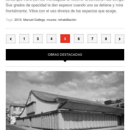
Sus grados de opacidad le dan espesor cuando uno se detiene y mira
frontalmente. Vibra con el uso diverso de los espacios que acoge.
Tags:
2013
,
Manuel Gallego
,
museo
,
rehabilitación
1
3
4
5
6
7
8
OBRAS DESTACADAS