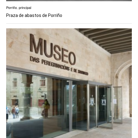
Porriño
,
principal
Praza de abastos de Porriño