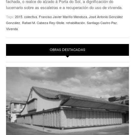
fachada, o realce do alzado á Porta do Sol, a dignificación do
lucernario sobre as escaleiras e a recuperación do uso de vivenda.
EUROPAN
Tags:
2015
,
colectiva
,
Franciso Javier Mariño Mendoza
,
José Antonio González
González
,
Rafael M. Cabeza Rey-Stolle
,
rehabilitación
,
Santiago Castro Paz
,
Vivenda
OBRAS DESTACADAS