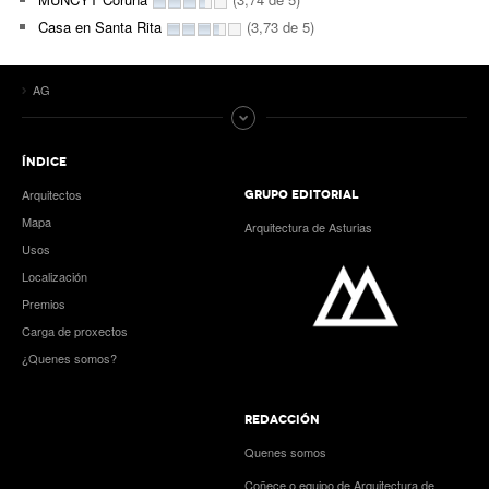
Casa en Santa Rita
(3,73 de 5)
AG
ÍNDICE
Arquitectos
GRUPO EDITORIAL
Mapa
Arquitectura de Asturias
Usos
Localización
Premios
Carga de proxectos
¿Quenes somos?
REDACCIÓN
Quenes somos
Coñece o equipo de Arquitectura de