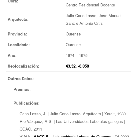
Obra:
Centro Residencial Docente
EUROPAN
Julio Cano Lasso, Jose Manuel
Arquitecto:
Sanz e Antonio Ortiz
Provincia:
Ourense
Localidade:
Ourense
Ano:
1974 – 1975
Xeolocalización:
43.32, -8.058
Outros Datos:
Premios:
Publicacións:
Cano Lasso, J. | Julio Cano Lasso, Arquitecto | Xarait, 1980
Río Vázquez, A.S. | Las Universidades Laborales gallegas |
COAG, 2011
VVAA |
AACC 6
– Universidade Laboral de Ourense
| T6 2003