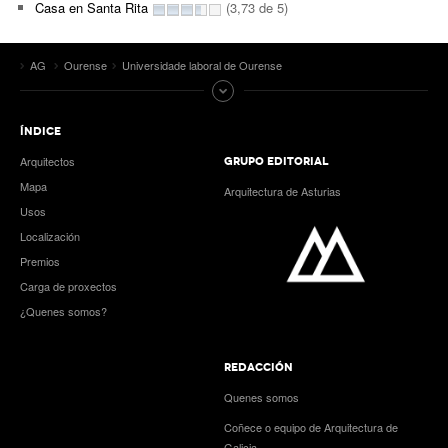
Casa en Santa Rita
(3,73 de 5)
AG
Ourense
Universidade laboral de Ourense
ÍNDICE
Arquitectos
GRUPO EDITORIAL
Mapa
Arquitectura de Asturias
Usos
Localización
Premios
Carga de proxectos
¿Quenes somos?
REDACCIÓN
Quenes somos
Coñece o equipo de Arquitectura de
Galicia