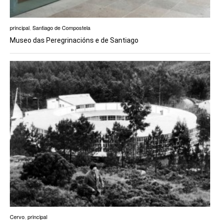
principal
,
Santiago de Compostela
Museo das Peregrinacións e de Santiago
Cervo
,
principal