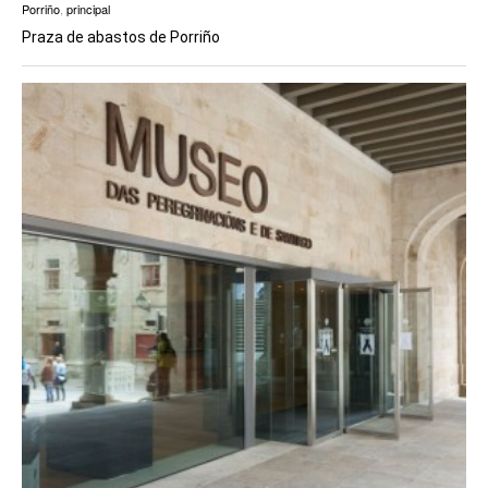
Porriño
,
principal
Praza de abastos de Porriño