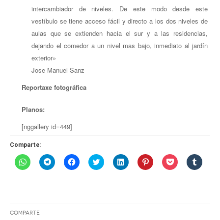
intercambiador de niveles. De este modo desde este
vestíbulo se tiene acceso fácil y directo a los dos niveles de
aulas que se extienden hacia el sur y a las residencias,
dejando el comedor a un nivel mas bajo, inmediato al jardín
exterior»
Jose Manuel Sanz
Reportaxe fotográfica
Planos:
[nggallery id=449]
Comparte:
Haz
Haz
Haz
Haz
Haz
Haz
Haz
Haz
clic
clic
clic
clic
clic
clic
clic
clic
para
para
para
para
para
para
para
para
compartir
compartir
compartir
compartir
compartir
compartir
compartir
compar
en
en
en
en
en
en
en
en
WhatsApp
Telegram
Facebook
Twitter
LinkedIn
Pinterest
Pocket
Tumblr
(Se
(Se
(Se
(Se
(Se
(Se
(Se
(Se
abre
abre
abre
abre
abre
abre
abre
abre
en
en
en
en
en
en
en
en
Comparte
una
una
una
una
una
una
una
una