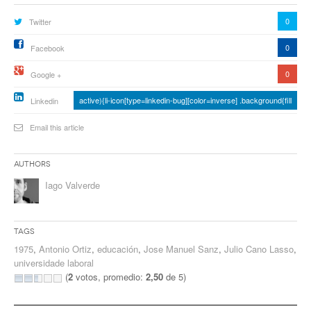
ventana
ventana
ventana
ventana
ventana
ventana
ventana
ventan
nueva)
nueva)
nueva)
nueva)
nueva)
nueva)
nueva)
nueva)
0
Twitter
0
Facebook
0
Google +
active){li-icon[type=linkedin-bug][color=inverse] .background{fill
Linkedin
Email this article
Authors
Iago Valverde
Tags
1975
,
Antonio Ortiz
,
educación
,
Jose Manuel Sanz
,
Julio Cano Lasso
,
universidade laboral
(
2
votos, promedio:
2,50
de 5)