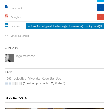
0
Facebook
0
Google +
active){li-icon[type=linkedin-bug][color=inverse] .background{fill
Linkedin
Email this article
Authors
Iago Valverde
Tags
1963
,
colectiva
,
Vivenda
,
Xosé Bar Boo
(
1
votos, promedio:
2,00
de 5)
RELATED POSTS