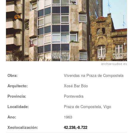
EUROPAN
archxx-sudoe.es
Obra:
Vivendas na Praza de Compostela
Arquitecto:
Xosé Bar Bóo
Provincia:
Pontevedra
Localidade:
Praza de Compostela, Vigo
Ano:
1963
Xeolocalización:
42.238,-8.722