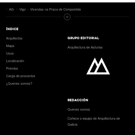
AG
Vigo
Vivendas na Praza de Compostela
ÍNDICE
Arquitectos
GRUPO EDITORIAL
Mapa
Arquitectura de Asturias
Usos
Localización
Premios
Carga de proxectos
¿Quenes somos?
REDACCIÓN
Quenes somos
Coñece o equipo de Arquitectura de
Galicia