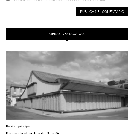
OBRAS DESTACADAS
Porriño
,
principal
Praza de abastos de Porriño