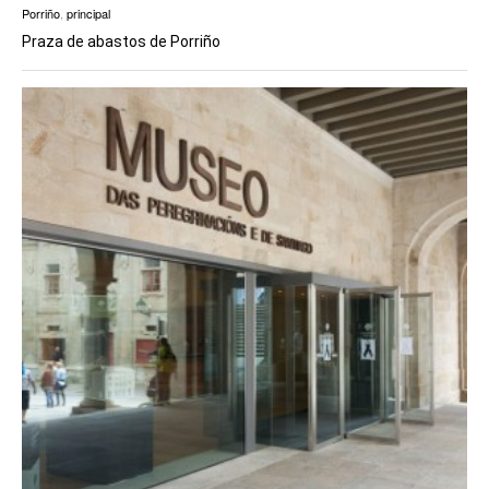
Porriño
,
principal
Praza de abastos de Porriño