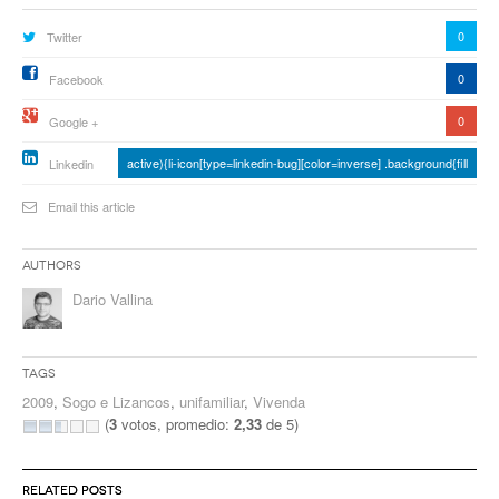
ventana
ventana
ventana
ventana
ventana
ventana
ventana
ventan
nueva)
nueva)
nueva)
nueva)
nueva)
nueva)
nueva)
nueva)
0
Twitter
0
Facebook
0
Google +
active){li-icon[type=linkedin-bug][color=inverse] .background{fill
Linkedin
Email this article
Authors
Dario Vallina
Tags
2009
,
Sogo e Lizancos
,
unifamiliar
,
Vivenda
(
3
votos, promedio:
2,33
de 5)
RELATED POSTS