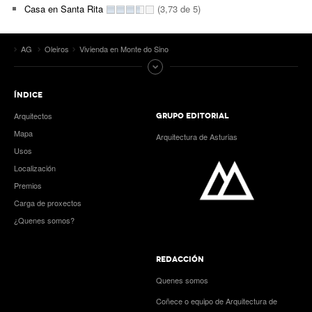
Casa en Santa Rita
(3,73 de 5)
AG
Oleiros
Vivienda en Monte do Sino
ÍNDICE
Arquitectos
GRUPO EDITORIAL
Mapa
Arquitectura de Asturias
Usos
Localización
Premios
Carga de proxectos
¿Quenes somos?
REDACCIÓN
Quenes somos
Coñece o equipo de Arquitectura de