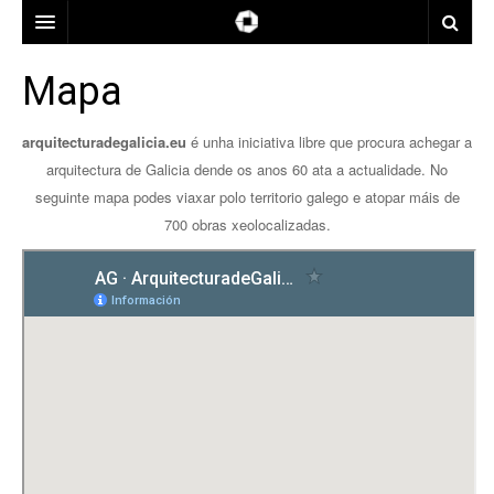
ARQUITECTOS
Mapa
LOCALIZACIÓN
arquitecturadegalicia.eu
é unha iniciativa libre que procura achegar a
ÉPOCA
A CORUÑA
arquitectura de Galicia dende os anos 60 ata a actualidade. No
seguinte mapa podes viaxar polo territorio galego e atopar máis de
USOS
LUGO
ANOS 1960
700 obras xeolocalizadas.
PREMIOS
OURENSE
ANOS 1970
CONTACTO
PONTEVEDRA
ANOS 1980
BIENAL ESPAÑOLA DE ARQUITECTURA Y URBANISMO
MAPA
ANOS 1990
PREMIOS XOANA DE VEGA DE ARQUITECTURA
ANOS 2000
PREMIOS DO COAG
ANOS 2010
PREMIOS ENOR PARA GALICIA
PREMIOS GRAN DE AREA