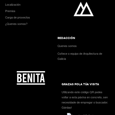
Localización
Premios
Carga de proxectos
¿Quenes somos?
REDACCIÓN
Quenes somos
Coñece o equipo de Arquitectura de
Galicia
GRAZAS POLA TÚA VISITA
Utilizando este código QR podes
voltar a esta páxina en concreto, sen
necesidade de empregar o buscador.
Gárdao!