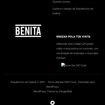
Quenes somos
Coñece o equipo de Arquitectura de
Galicia
GRAZAS POLA TÚA VISITA
Utilizando este código QR podes
voltar a esta páxina en concreto, sen
necesidade de empregar o buscador.
Gárdao!
Arquitectura de Galicia © 2021 - Tema utilizado
DW Focus
. Diseñado para
WordPress
WordPress Theme by DesignWall