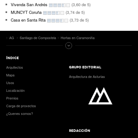
Vivenda San Andrés
(3,60 de 5)
MUNCYT Coruña
(3,74 de 5)
Casa en Santa Rita
(3,73 de 5)
AG
Santiago de Compostela
Hortas en Caramoniña
ÍNDICE
Arquitectos
GRUPO EDITORIAL
Mapa
Arquitectura de Asturias
Usos
Localización
Premios
Carga de proxectos
¿Quenes somos?
REDACCIÓN