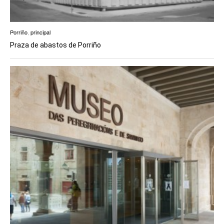
Porriño
,
principal
Praza de abastos de Porriño