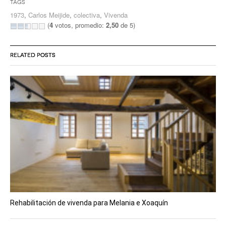
Tags
1973
,
Carlos Meijide
,
colectiva
,
Vivenda
(
4
votos, promedio:
2,50
de 5)
RELATED POSTS
Rehabilitación de vivenda para Melania e Xoaquín