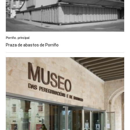
Porriño
,
principal
Praza de abastos de Porriño