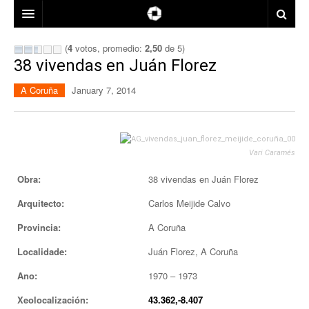
ARQUITECTOS
(
4
votos, promedio:
2,50
de 5)
38 vivendas en Juán Florez
LOCALIZACIÓN
A Coruña
January 7, 2014
ÉPOCA
A CORUÑA
USOS
LUGO
ANOS 1960
Vari Caramés
PREMIOS
OURENSE
ANOS 1970
Obra:
38 vivendas en Juán Florez
CONTACTO
PONTEVEDRA
ANOS 1980
BIENAL ESPAÑOLA DE ARQUITECTURA Y URBANISMO
Arquitecto:
Carlos Meijide Calvo
MAPA
ANOS 1990
PREMIOS XOANA DE VEGA DE ARQUITECTURA
Provincia:
A Coruña
ANOS 2000
PREMIOS DO COAG
Localidade:
Juán Florez, A Coruña
ANOS 2010
PREMIOS ENOR PARA GALICIA
Ano:
1970 – 1973
PREMIOS GRAN DE AREA
Xeolocalización:
43.362,-8.407