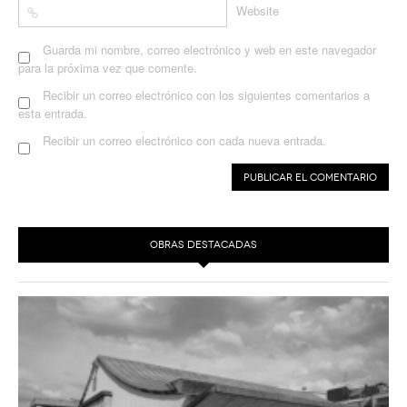
Website
Guarda mi nombre, correo electrónico y web en este navegador
para la próxima vez que comente.
Recibir un correo electrónico con los siguientes comentarios a
esta entrada.
Recibir un correo electrónico con cada nueva entrada.
OBRAS DESTACADAS