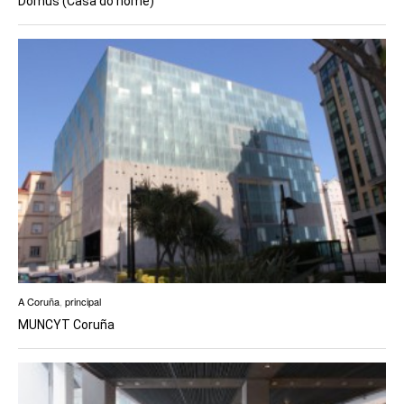
Domus (Casa do home)
A Coruña
,
principal
MUNCYT Coruña