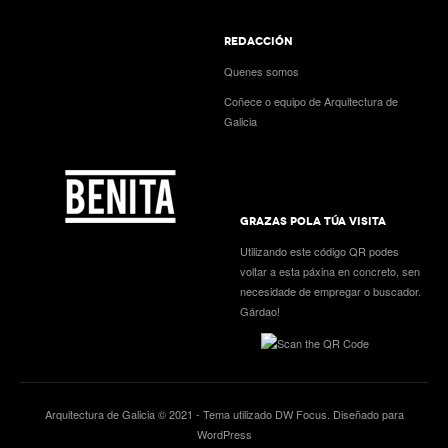
REDACCIÓN
Quenes somos
Coñece o equipo de Arquitectura de
Galicia
GRAZAS POLA TÚA VISITA
Utilizando este código QR podes
voltar a esta páxina en concreto, sen
necesidade de empregar o buscador.
Gárdao!
Arquitectura de Galicia © 2021 - Tema utilizado
DW Focus
. Diseñado para
WordPress