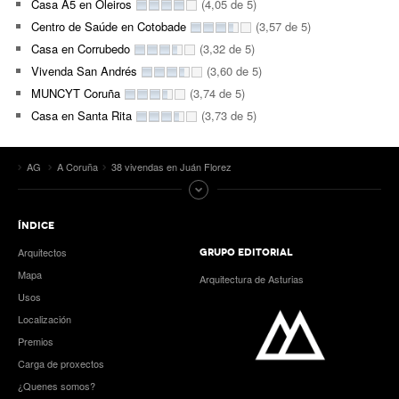
Casa A5 en Oleiros
(4,05 de 5)
Centro de Saúde en Cotobade
(3,57 de 5)
Casa en Corrubedo
(3,32 de 5)
Vivenda San Andrés
(3,60 de 5)
MUNCYT Coruña
(3,74 de 5)
Casa en Santa Rita
(3,73 de 5)
AG
A Coruña
38 vivendas en Juán Florez
ÍNDICE
Arquitectos
GRUPO EDITORIAL
Mapa
Arquitectura de Asturias
Usos
Localización
Premios
Carga de proxectos
¿Quenes somos?