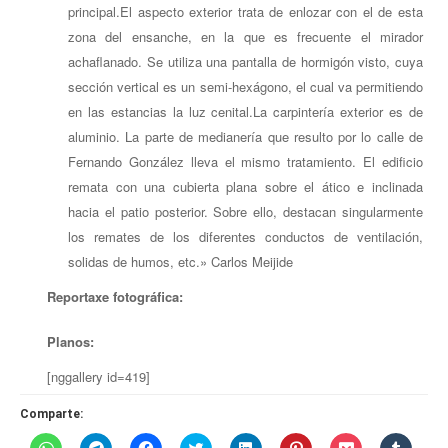
principal.El aspecto exterior trata de enlozar con el de esta
zona del ensanche, en la que es frecuente el mirador
achaflanado. Se utiliza una pantalla de hormigón visto, cuya
sección vertical es un semi-hexágono, el cual va permitiendo
en las estancias la luz cenital.La carpintería exterior es de
aluminio. La parte de medianería que resulto por lo calle de
Fernando González lleva el mismo tratamiento. El edificio
remata con una cubierta plana sobre el ático e inclinada
hacia el patio posterior. Sobre ello, destacan singularmente
los remates de los diferentes conductos de ventilación,
solidas de humos, etc.» Carlos Meijide
Reportaxe fotográfica:
Planos:
[nggallery id=419]
Comparte:
Haz
Haz
Haz
Haz
Haz
Haz
Haz
Haz