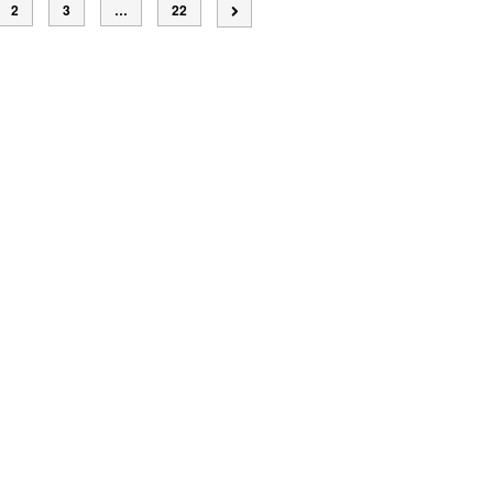
2
3
…
22