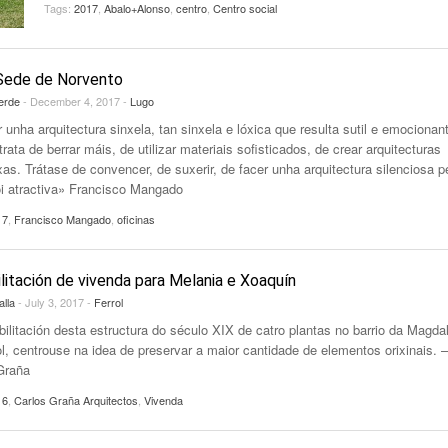
Tags:
2017
,
Abalo+Alonso
,
centro
,
Centro social
Sede de Norvento
erde
- December 4, 2017 -
Lugo
unha arquitectura sinxela, tan sinxela e lóxica que resulta sutil e emocionan
rata de berrar máis, de utilizar materiais sofisticados, de crear arquitecturas
as. Trátase de convencer, de suxerir, de facer unha arquitectura silenciosa p
i atractiva» Francisco Mangado
17
,
Francisco Mangado
,
oficinas
litación de vivenda para Melania e Xoaquín
alla
- July 3, 2017 -
Ferrol
bilitación desta estructura do século XIX de catro plantas no barrio da Magda
ol, centrouse na idea de preservar a maior cantidade de elementos orixinais. –
Graña
16
,
Carlos Graña Arquitectos
,
Vivenda