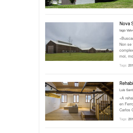
Nova 
Iago Valv
«Buscar 
Non se t
complex
moi, mo
Tags:
20
Rehabi
Luis Sant
«A reha
en Ferr
Carlos 
Tags:
20