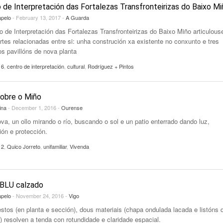
 de Interpretación das Fortalezas Transfronteirizas do Baixo Mi
apelo
- February 13, 2017 -
A Guarda
o de Interpretación das Fortalezas Transfronteirizas do Baixo Miño articulous
rtes relacionadas entre si: unha construción xa existente no conxunto e tres
s pavillóns de nova planta
16
,
centro de interpretación
,
cultural
,
Rodríguez + Pintos
obre o Miño
ina
- December 1, 2016 -
Ourense
va, un ollo mirando o río, buscando o sol e un patio enterrado dando luz,
ión e protección.
12
,
Quico Jorreto
,
unifamiliar
,
Vivenda
BLU calzado
apelo
- November 24, 2016 -
Vigo
stos (en planta e sección), dous materiais (chapa ondulada lacada e listóns 
) resolven a tenda con rotundidade e claridade espacial.