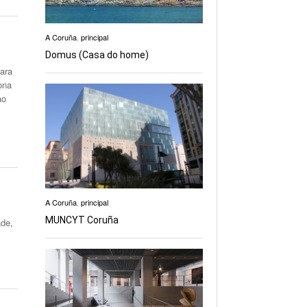
A Coruña
,
principal
Domus (Casa do home)
ara
ona
ao
A Coruña
,
principal
MUNCYT Coruña
ade,