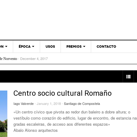
ÓN
ÉPOCA
USOS
PREMIOS
CONTACTO
- January 1, 2018
o cultural Romaño
- December 4, 2017
de Norvento
ANOS 1960
BIENAL ESPAÑOLA DE
- July 3, 2017
ión de vivenda para Melania e Xoaquín
ARQUITECTURA Y
ANOS 1970
- February 13, 2017
nterpretación das Fortalezas Transfronteirizas do Baixo Miño
URBANISMO
- December 1, 2016
 o Miño
ANOS 1980
PREMIOS XOANA DE VEGA
- November 24, 2016
calzado
A
ANOS 1990
DE ARQUITECTURA
- November 21, 2016
 de dous edificios para catro vivendas e local comercial
Centro socio cultural Romaño
ember 17, 2016
ANOS 2000
PREMIOS DO COAG
- November 14, 2016
ado
Iago Valverde
- January 1, 2018 -
Santiago de Compostela
ANOS 2010
PREMIOS ENOR PARA
- November 10, 2016
quiños da Mocidade
«Un centro cívico que pivota ao redor dun baleiro a dobre altura; o
GALICIA
vestíbulo como corazón do edificio, lugar de encontro, de estancia n
PREMIOS GRAN DE AREA
gradas escaleiras, de acceso aos diferentes espazos»
Abalo Alonso arquitectos
EUROPAN