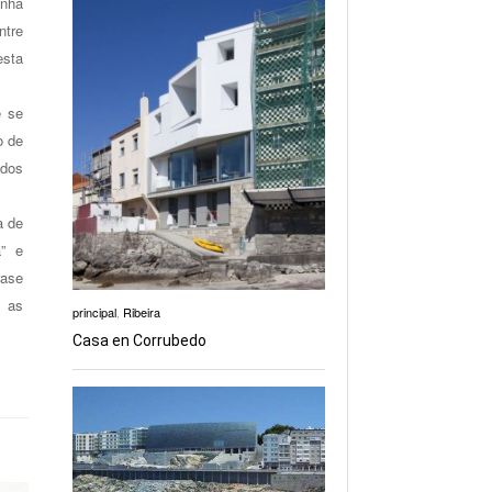
unha
ntre
esta
e se
o de
 dos
a de
a” e
rase
e as
principal
,
Ribeira
Casa en Corrubedo