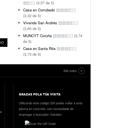
(3,57 de 5)
Casa en Corrubedo
(3,32 de 5)
Vivenda San Andrés
(3,60 de 5)
MUNCYT Coruña
(3,74
de 5)
Casa en Santa Rita
(3,73 de 5)
Site index
GRAZAS POLA TÚA VISITA
Utilizando este código QR podes voltar a esta
páxina en concreto, sen necesidade de
ia
empregar o buscador. Gárdao!