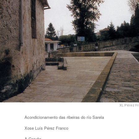
XL Pérez F
Acondicionamento das ribeiras do río Sarela
Xose Luís Pérez Franco
A Coruña