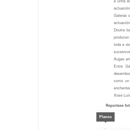
e unha am
actuación
Galeras c
actuación
Doutra b
producen 
toda a re
sucesivos
Augas arr
Entre Ga
desemboc
como un 
enchentes
Xose Luí
Reportaxe fot
Planos