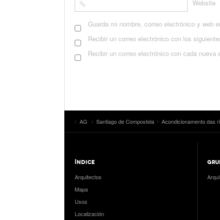
Website
Guarda mi nombre, correo electrónico y web e
Recibir un correo electrónico con los siguient
Recibir un correo electrónico con cada nueva 
AG
Santiago de Compostela
Acondicionamento das ri
ÍNDICE
GRU
Arquitectos
Arqui
Mapa
Usos
Localización