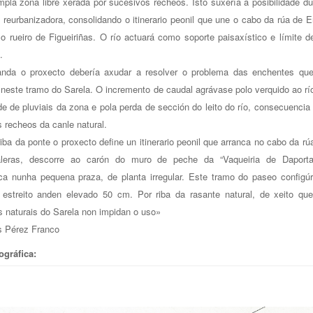
pla zona libre xerada por sucesivos recheos. Isto suxería a posibilidade d
 reurbanizadora, consolidando o itinerario peonil que une o cabo da rúa de E
o rueiro de Figueiriñas. O río actuará como soporte paisaxístico e límite d
.
anda o proxecto debería axudar a resolver o problema das enchentes qu
neste tramo do Sarela. O incremento de caudal agrávase polo verquido ao rí
de de pluviais da zona e pola perda de sección do leito do río, consecuencia
 recheos da canle natural.
iba da ponte o proxecto define un itinerario peonil que arranca no cabo da rú
leras, descorre ao carón do muro de peche da “Vaqueiria de Daport
a nunha pequena praza, de planta irregular. Este tramo do paseo configú
estreito anden elevado 50 cm. Por riba da rasante natural, de xeito qu
 naturais do Sarela non impidan o uso»
s Pérez Franco
ográfica
: