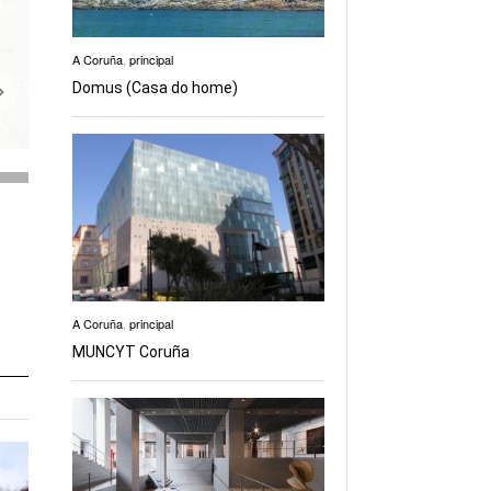
A Coruña
,
principal
Domus (Casa do home)
A Coruña
,
principal
MUNCYT Coruña