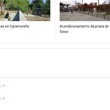
tas en Caramoniña
Acondicionamento da praza do
Seixo
*
me
*
il