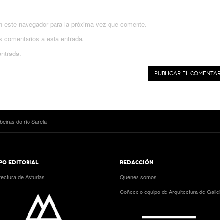
n este navegador para la próxima vez que comente.
es comentarios a esta entrada.
entrada.
beiras do río Sarela
PO EDITORIAL
REDACCIÓN
tectura de Asturias
Quenes somos
Coñece o equipo de Arquitectura de Galic