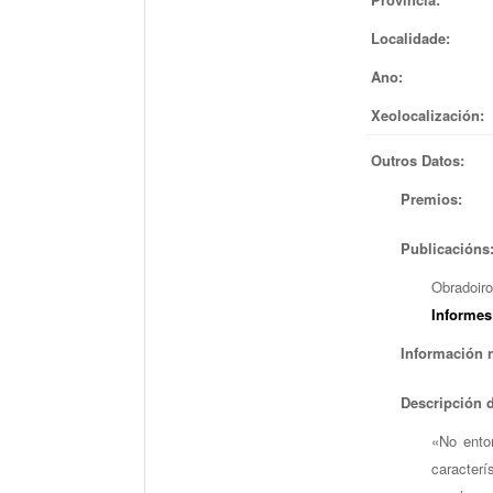
Localidade:
Ano:
Xeolocalización:
Outros Datos:
Premios:
Publicacións
Obradoiro
Informes
Información n
Descripción 
«No ento
caracterí