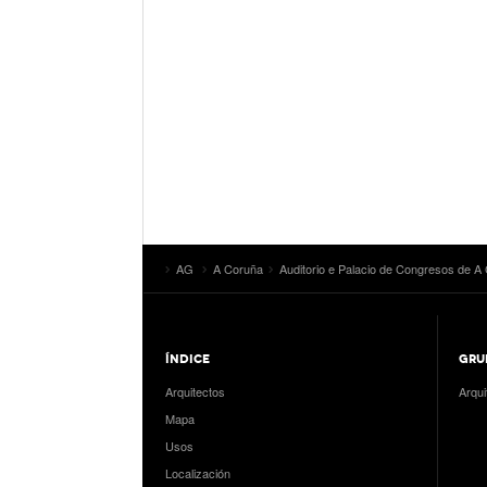
AG
A Coruña
Auditorio e Palacio de Congresos de A
ÍNDICE
GRU
Arquitectos
Arqui
Mapa
Usos
Localización