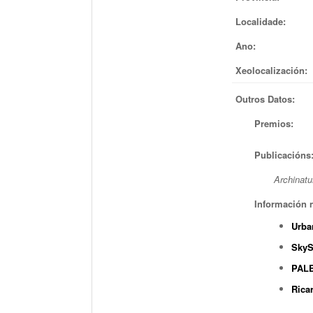
Localidade:
Ano:
Xeolocalización:
Outros Datos:
Premios:
Publicacións
Archinatu
Información n
Urba
SkyS
PAL
Ricar