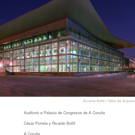
Ricardo Bofill | Taller de Arquit
Auditorio e Palacio de Congresos de A Coruña
César Portela y Ricardo Bofill
A Coruña