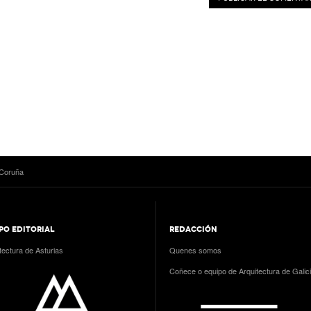
 Coruña
PO EDITORIAL
REDACCIÓN
tectura de Asturias
Quenes somos
Coñece o equipo de Arquitectura de Galic