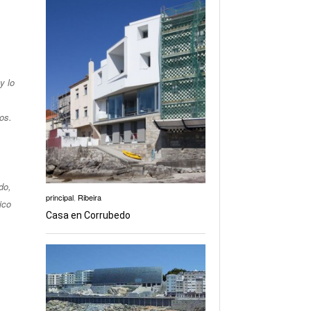
y lo
os.
do,
principal
,
Ribeira
ico
Casa en Corrubedo