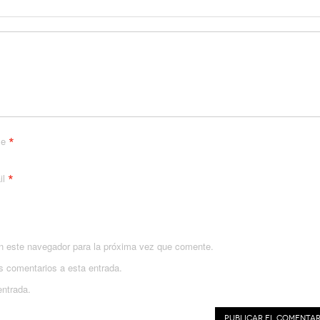
*
me
*
il
n este navegador para la próxima vez que comente.
es comentarios a esta entrada.
entrada.