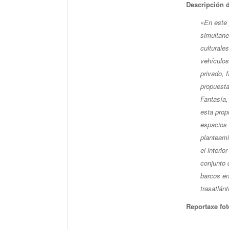
Descripción 
«
En este 
simultane
culturale
vehículos
privado, 
propuesta
Fantasía,
esta prop
espacios 
planteami
el interio
conjunto 
barcos en
trasatlánt
Reportaxe fot