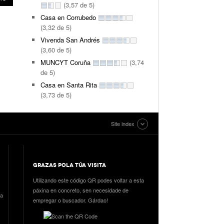
(3,57 de 5)
Casa en Corrubedo
(3,32 de 5)
Vivenda San Andrés
(3,60 de 5)
MUNCYT Coruña
(3,74
de 5)
Casa en Santa Rita
(3,73 de 5)
Site index
GRAZAS POLA TÚA VISITA
Utilizando este código QR podes voltar a esta
páxina en concreto, sen necesidade de
ia
empregar o buscador. Gárdao!