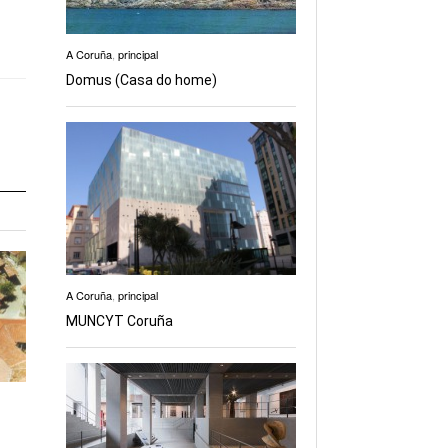
A Coruña
,
principal
Domus (Casa do home)
A Coruña
,
principal
MUNCYT Coruña