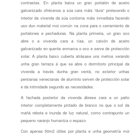
contrastes. En planta baixa un gran portalón de aceiro
galvanizado ofrécenos a súa cara máis “dura” protexendo o
interior da vivenda da súa contorna máis inmediata facendo
uso dun material moi común na zona para o cerramiento de
portalones e pechaduras. Na planta primeira, un gran oco
abre o a vivenda cara a ríaa, un caixón de aceiro
galvanizado en quente enmarca o oco e serve de protección
solar. A planta baixo cuberta atrásase uns metros xerando
unha gran terraza á que se abre o dormitorio principal da
vivenda a través dunha gran ventá, no exterior unhas
persianas venecianas de aluminio serven de protección solar
e da intimidade segundo as necesidades.
A fachada posterior da vivenda ábrese cara a un patio
interior completamente pintado de branco no que o sol da
mañá rebota e inunda de luz natural, como contrapunto un
pequeno naranjo humaniza o espazo.
Con apenas 50m2 útiles por planta e unha geometría moi