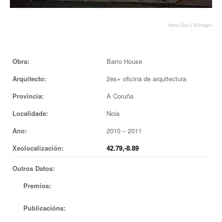
EUROPAN
|
Santos-Díez
BISimages
Obra:
Barro House
Arquitecto:
2es+ oficina de arquitectura
Provincia:
A Coruña
Localidade:
Noia
Ano:
2010 – 2011
Xeolocalización:
42.79,-8.89
Outros Datos:
Premios:
Publicacións: