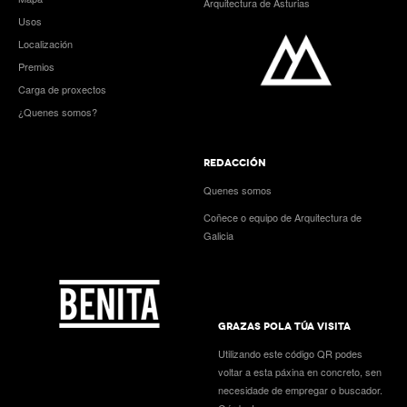
Arquitectura de Asturias
Usos
Localización
Premios
Carga de proxectos
¿Quenes somos?
REDACCIÓN
Quenes somos
Coñece o equipo de Arquitectura de
Galicia
GRAZAS POLA TÚA VISITA
Utilizando este código QR podes
voltar a esta páxina en concreto, sen
necesidade de empregar o buscador.