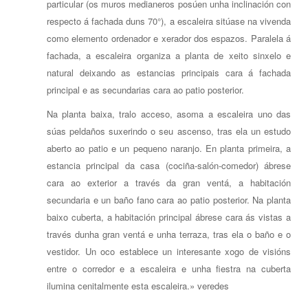
particular (os muros medianeros posúen unha inclinación con
respecto á fachada duns 70°), a escaleira sitúase na vivenda
como elemento ordenador e xerador dos espazos. Paralela á
fachada, a escaleira organiza a planta de xeito sinxelo e
natural deixando as estancias principais cara á fachada
principal e as secundarias cara ao patio posterior.
Na planta baixa, tralo acceso, asoma a escaleira uno das
súas peldaños suxerindo o seu ascenso, tras ela un estudo
aberto ao patio e un pequeno naranjo. En planta primeira, a
estancia principal da casa (cociña-salón-comedor) ábrese
cara ao exterior a través da gran ventá, a habitación
secundaria e un baño fano cara ao patio posterior. Na planta
baixo cuberta, a habitación principal ábrese cara ás vistas a
través dunha gran ventá e unha terraza, tras ela o baño e o
vestidor. Un oco establece un interesante xogo de visións
entre o corredor e a escaleira e unha fiestra na cuberta
ilumina cenitalmente esta escaleira.» veredes