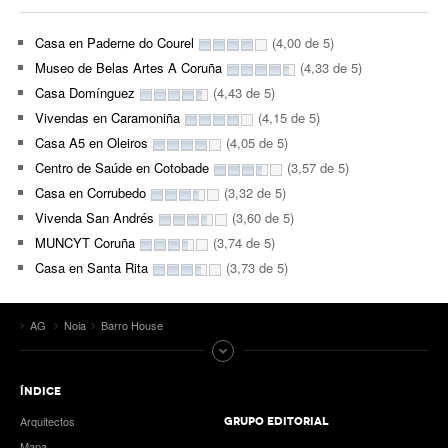
Casa en Paderne do Courel
(4,00 de 5)
Museo de Belas Artes A Coruña
(4,33 de 5)
Casa Domínguez
(4,43 de 5)
Vivendas en Caramoniña
(4,15 de 5)
Casa A5 en Oleiros
(4,05 de 5)
Centro de Saúde en Cotobade
(3,57 de 5)
Casa en Corrubedo
(3,32 de 5)
Vivenda San Andrés
(3,60 de 5)
MUNCYT Coruña
(3,74 de 5)
Casa en Santa Rita
(3,73 de 5)
AG
Noia
Barro House
ÍNDICE
Arquitectos
GRUPO EDITORIAL
Mapa