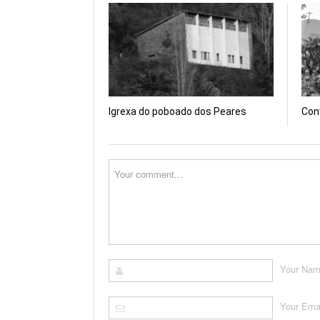
una
una
u
ventana
ventana
v
nueva)
nueva)
n
Igrexa do poboado dos Peares
Con
Your Na
Your Ema