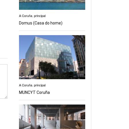
A Coruña
,
principal
Domus (Casa do home)
A Coruña
,
principal
MUNCYT Coruña