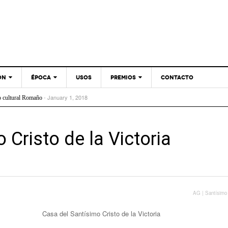
ÓN
ÉPOCA
USOS
PREMIOS
CONTACTO
- January 1, 2018
o cultural Romaño
- December 4, 2017
de Norvento
ANOS 1960
BIENAL ESPAÑOLA DE
- July 3, 2017
ión de vivenda para Melania e Xoaquín
ARQUITECTURA Y
ANOS 1970
- February 13, 2017
nterpretación das Fortalezas Transfronteirizas do Baixo Miño
URBANISMO
- December 1, 2016
 o Miño
ANOS 1980
 Cristo de la Victoria
PREMIOS XOANA DE VEGA
- November 24, 2016
calzado
A
ANOS 1990
DE ARQUITECTURA
- November 21, 2016
 de dous edificios para catro vivendas e local comercial
ember 17, 2016
ANOS 2000
PREMIOS DO COAG
- November 14, 2016
ado
ANOS 2010
PREMIOS ENOR PARA
- November 10, 2016
quiños da Mocidade
GALICIA
PREMIOS GRAN DE AREA
Casa del Santísimo Cristo de la Victoria
EUROPAN