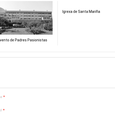
na
una
una
una
una
una
entana
ventana
ventana
ventana
ventana
ventana
ueva)
nueva)
nueva)
nueva)
nueva)
nueva)
Igrexa de Santa Mariña
vento de Padres Pasionistas
*
me
*
il