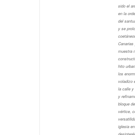
sido el a
en la ord
del santu
y se prol
coetáneos
Canarias 
muestra m
construct
hito urba
los enorm
voladizo 
la calle 
y refinam
bloque de
vértice, 
versatili
iglesia e
desinteré