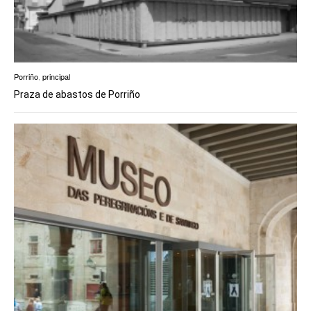
Porriño
,
principal
Praza de abastos de Porriño