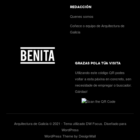
REDACCIÓN
Quenes somos
Coñece o equipo de Arquitectura de
Galicia
GRAZAS POLA TÚA VISITA
Utilizando este código QR podes
voltar a esta páxina en concreto, sen
necesidade de empregar o buscador.
Gárdao!
Arquitectura de Galicia © 2021 - Tema utilizado
DW Focus
. Diseñado para
WordPress
WordPress Theme by DesignWall