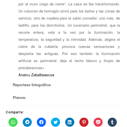
por el muro ciego de cierre”. La casa se iba transformando.
Un volumen de hormigón sirvió para los baños y las zonas de
servicio, otro de madera para el salón comedor; uno más, de
ladrillo, para los dormitorios. Un lucernario perimetral, que la
recorre entera, vela a la vez por la iluminación, la
temperatura, la seguridad y la intimidad. Además, aligera el
cierre de la cubierta, provoca nuevas sensaciones y
despierta las antiguas. Por eso también la iluminación
artificial es perimetral: deja el techo blanco y limpio de
protuberancias»
Anatxu Zabalbeascoa
Reportaxe fotográfica:
Planos:
Comparte:
Haz
Haz
Haz
Haz
Haz
Haz
Haz
Haz
clic
clic
clic
clic
clic
clic
clic
clic