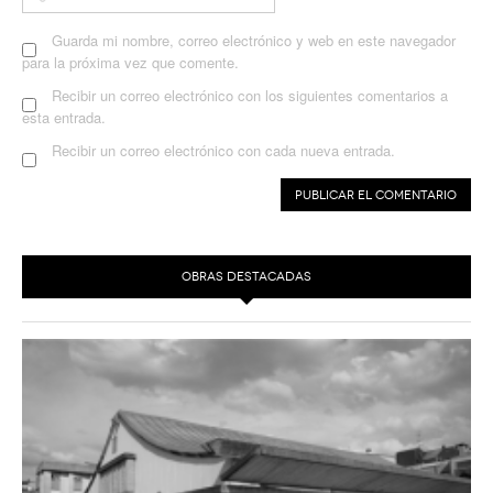
Guarda mi nombre, correo electrónico y web en este navegador
para la próxima vez que comente.
Recibir un correo electrónico con los siguientes comentarios a
esta entrada.
Recibir un correo electrónico con cada nueva entrada.
OBRAS DESTACADAS