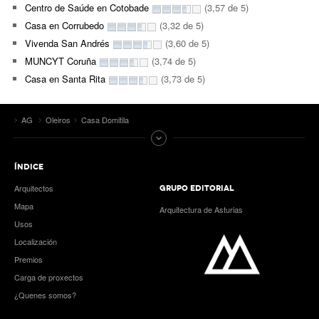
Centro de Saúde en Cotobade
(3,57 de 5)
Casa en Corrubedo
(3,32 de 5)
Vivenda San Andrés
(3,60 de 5)
MUNCYT Coruña
(3,74 de 5)
Casa en Santa Rita
(3,73 de 5)
AG
Oleiros
Casa Domitila
ÍNDICE
Arquitectos
GRUPO EDITORIAL
Mapa
Arquitectura de Asturias
Usos
Localización
Premios
Carga de proxectos
¿Quenes somos?