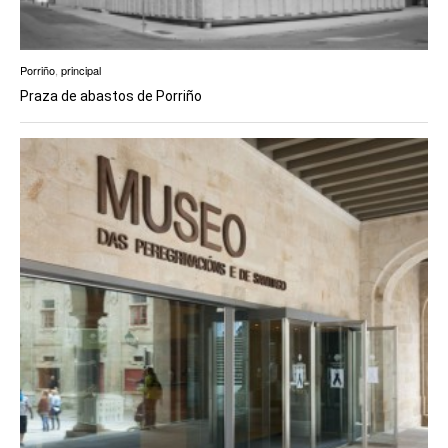
Porriño
,
principal
Praza de abastos de Porriño