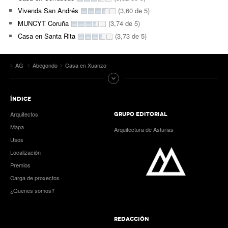
Vivenda San Andrés
(3,60 de 5)
MUNCYT Coruña
(3,74 de 5)
Casa en Santa Rita
(3,73 de 5)
AG
Abegondo
Casa en Xuanzo
ÍNDICE
Arquitectos
GRUPO EDITORIAL
Mapa
Arquitectura de Asturias
Usos
Localización
Premios
Carga de proxectos
¿Quenes somos?
REDACCIÓN