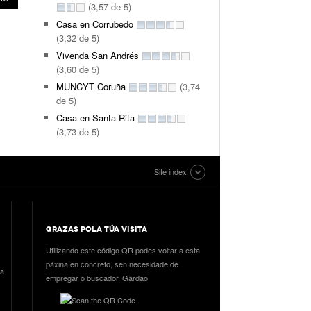
(3,57 de 5)
Casa en Corrubedo
(3,32 de 5)
Vivenda San Andrés
(3,60 de 5)
MUNCYT Coruña
(3,74
de 5)
Casa en Santa Rita
(3,73 de 5)
Site index
GRAZAS POLA TÚA VISITA
Utilizando este código QR podes voltar a esta
páxina en concreto, sen necesidade de
ia
empregar o buscador. Gárdao!