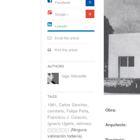
0
Facebook
0
Google +
Linkedin
active){li-
icon[type=linkedin-bug]
Email this article
[color=inverse]
.background{fill
Print this article
Authors
Iago Valverde
Tags
1981
,
Carlos Sánchez
,
Obra:
cemiterio
,
Felipe Peña
,
Francisco J. Corazón
,
Ignacio Ugarte
,
relixioso
Arquitecto:
(Ninguna
valoración todavía)
Provincia: