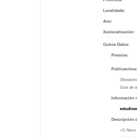
Localidade:
Ano:
Xeolocalización:
Outros Datos:
Premios:
Publicacións
Obradoir
Guia de a
Información n
estudioe
Descripción 
«O Novo c