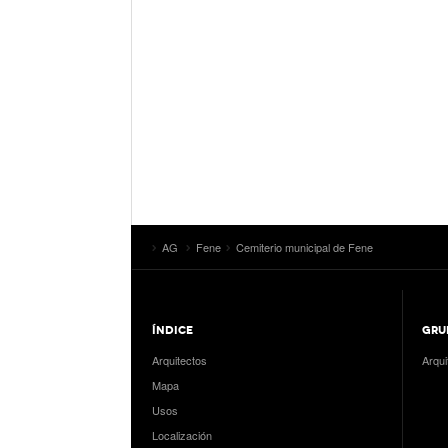
AG
Fene
Cemiterio municipal de Fene
ÍNDICE
GRU
Arquitectos
Arqui
Mapa
Usos
Localización