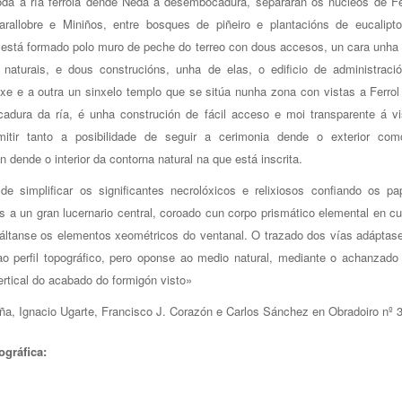
oda a ría ferrolá dende Neda á desembocadura, separarán os núcleos de F
Barallobre e Miniños, entre bosques de piñeiro e plantacións de eucalipt
está formado polo muro de peche do terreo con dous accesos, un cara unha
 naturais, e dous construcións, unha de elas, o edificio de administraci
e e a outra un sinxelo templo que se sitúa nunha zona con vistas a Ferrol
adura da ría, é unha construción de fácil acceso e moi transparente á vi
mitir tanto a posibilidade de seguir a cerimonia dende o exterior co
n dende o interior da contorna natural na que está inscrita.
de simplificar os significantes necrolóxicos e relixiosos confiando os pa
s a un gran lucernario central, coroado cun corpo prismático elemental en c
áltanse os elementos xeométricos do ventanal. O trazado dos vías adáptas
o perfil topográfico, pero oponse ao medio natural, mediante o achanzado
rtical do acabado do formigón visto»
ña, Ignacio Ugarte, Francisco J. Corazón e Carlos Sánchez en Obradoiro nº 
ográfica: