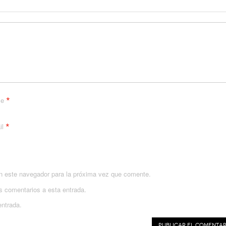
*
me
*
il
n este navegador para la próxima vez que comente.
es comentarios a esta entrada.
entrada.