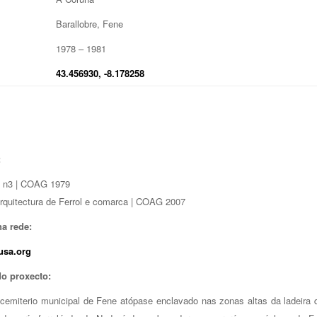
Barallobre, Fene
1978 – 1981
43.456930, -8.178258
:
o n3 | COAG 1979
rquitectura de Ferrol e comarca | COAG 2007
a rede:
usa.org
do proxecto:
emiterio municipal de Fene atópase enclavado nas zonas altas da ladeira 