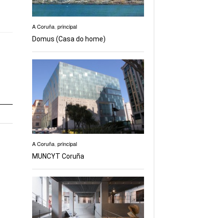
A Coruña
,
principal
Domus (Casa do home)
A Coruña
,
principal
MUNCYT Coruña