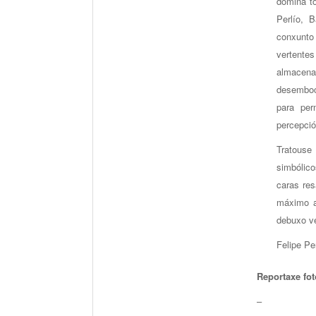
domina t
Perlío, 
conxunto 
vertentes
almacenax
desemboc
para per
percepció
Tratouse 
simbólico
caras res
máximo a
debuxo ve
Felipe Pe
Reportaxe fot
–