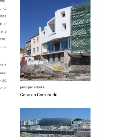
ene-
o. O
 das
ón e
 e a
sta,
mo a
peis
uxas
e ao
principal
,
Ribeira
 e o
Casa en Corrubedo
3