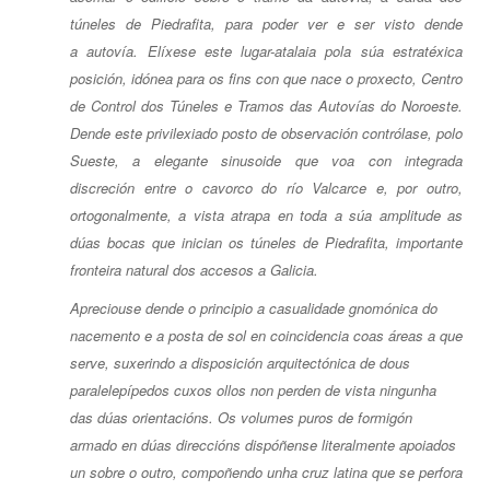
túneles de Piedrafita, para poder ver e ser visto dende
a autovía. Elíxese este lugar-atalaia pola súa estratéxica
posición, idónea para os fins con que nace o proxecto, Centro
de Control dos Túneles e Tramos das Autovías do Noroeste.
Dende este privilexiado posto de observación contrólase, polo
Sueste, a elegante sinusoide que voa con integrada
discreción entre o cavorco do río Valcarce e, por outro,
ortogonalmente, a vista atrapa en toda a súa amplitude as
dúas bocas que inician os túneles de Piedrafita, importante
fronteira natural dos accesos a Galicia.
Apreciouse dende o principio a casualidade gnomónica do
nacemento e a posta de sol en coincidencia coas áreas a que
serve, suxerindo a disposición arquitectónica de dous
paralelepípedos cuxos ollos non perden de vista ningunha
das dúas orientacións. Os volumes puros de formigón
armado en dúas direccións dispóñense literalmente apoiados
un sobre o outro, compoñendo unha cruz latina que se perfora