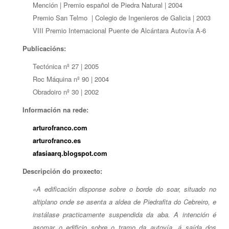
Mención | Premio español de Piedra Natural | 2004
Premio San Telmo | Colegio de Ingenieros de Galicia | 2003
VIII Premio Internacional Puente de Alcántara Autovía A-6
Publicacións:
Tectónica nº 27 | 2005
Roc Máquina nº 90 | 2004
Obradoiro nº 30 | 2002
Información na rede:
arturofranco.com
arturofranco.es
afasiaarq.blogspot.com
Descripción do proxecto:
«A edificación disponse sobre o borde do soar, situado no
altiplano onde se asenta a aldea de Piedrafita do Cebreiro, e
instálase practicamente suspendida da aba. A intención é
asomar o edificio sobre o tramo da autovía, á saída dos