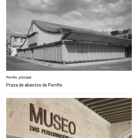
Porriño
,
principal
Praza de abastos de Porriño