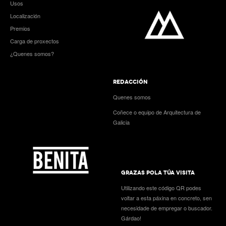
Usos
Localización
Premios
Carga de proxectos
¿Quenes somos?
REDACCIÓN
Quenes somos
Coñece o equipo de Arquitectura de
Galicia
GRAZAS POLA TÚA VISITA
Utilizando este código QR podes
voltar a esta páxina en concreto, sen
necesidade de empregar o buscador.
Gárdao!