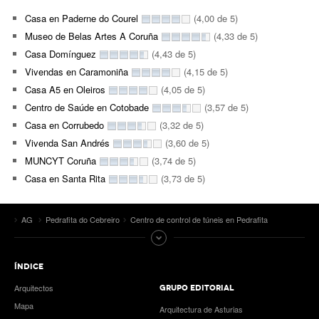
Casa en Paderne do Courel
(4,00 de 5)
Museo de Belas Artes A Coruña
(4,33 de 5)
Casa Domínguez
(4,43 de 5)
Vivendas en Caramoniña
(4,15 de 5)
Casa A5 en Oleiros
(4,05 de 5)
Centro de Saúde en Cotobade
(3,57 de 5)
Casa en Corrubedo
(3,32 de 5)
Vivenda San Andrés
(3,60 de 5)
MUNCYT Coruña
(3,74 de 5)
Casa en Santa Rita
(3,73 de 5)
AG
Pedrafita do Cebreiro
Centro de control de túneis en Pedrafita
ÍNDICE
Arquitectos
GRUPO EDITORIAL
Mapa
Arquitectura de Asturias