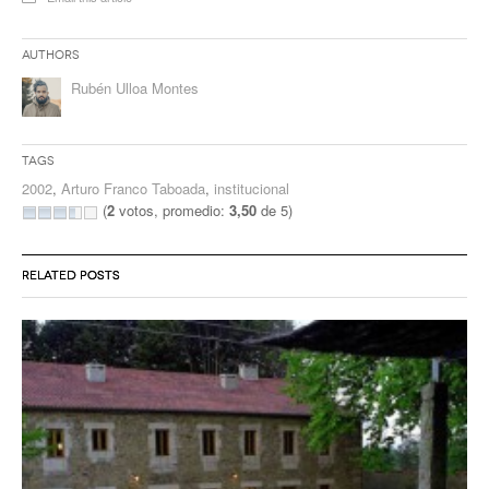
Authors
Rubén Ulloa Montes
Tags
2002
,
Arturo Franco Taboada
,
institucional
(
2
votos, promedio:
3,50
de 5)
RELATED POSTS