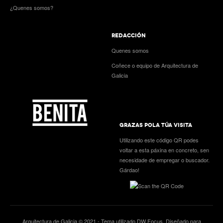
¿Quenes somos?
REDACCIÓN
Quenes somos
Coñece o equipo de Arquitectura de
Galicia
GRAZAS POLA TÚA VISITA
Utilizando este código QR podes
voltar a esta páxina en concreto, sen
necesidade de empregar o buscador.
Gárdao!
Arquitectura de Galicia © 2021 - Tema utilizado
DW Focus
. Diseñado para