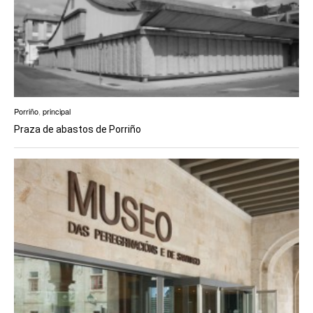
Porriño
,
principal
Praza de abastos de Porriño