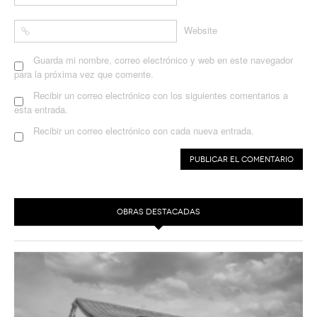
Website
Guarda mi nombre, correo electrónico y web en este navegador
para la próxima vez que comente.
Recibir un correo electrónico con los siguientes comentarios a
esta entrada.
Recibir un correo electrónico con cada nueva entrada.
OBRAS DESTACADAS