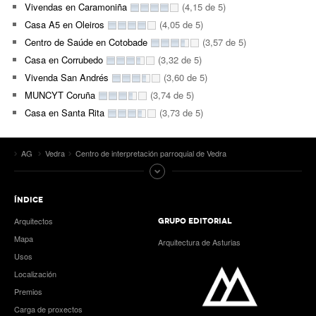
Vivendas en Caramoniña
(4,15 de 5)
Casa A5 en Oleiros
(4,05 de 5)
Centro de Saúde en Cotobade
(3,57 de 5)
Casa en Corrubedo
(3,32 de 5)
Vivenda San Andrés
(3,60 de 5)
MUNCYT Coruña
(3,74 de 5)
Casa en Santa Rita
(3,73 de 5)
AG
Vedra
Centro de interpretación parroquial de Vedra
ÍNDICE
Arquitectos
GRUPO EDITORIAL
Mapa
Arquitectura de Asturias
Usos
Localización
Premios
Carga de proxectos