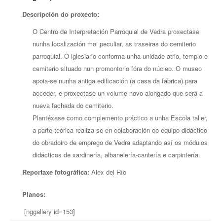
Descripción do proxecto:
O Centro de Interpretación Parroquial de Vedra proxectase
nunha localización moi peculiar, as traseiras do cemiterio
parroquial. O iglesiario conforma unha unidade atrio, templo e
cemiterio situado nun promontorio fóra do núcleo. O museo
apoia-se nunha antiga edificación (a casa da fábrica) para
acceder, e proxectase un volume novo alongado que será a
nueva fachada do cemiterio.
Plantéxase como complemento práctico a unha Escola taller,
a parte teórica realiza-se en colaboración co equipo didáctico
do obradoiro de emprego de Vedra adaptando así os módulos
didácticos de xardinería, albanelería-cantería e carpintería.
Reportaxe fotográfica:
Alex del Río
Planos:
[nggallery id=153]