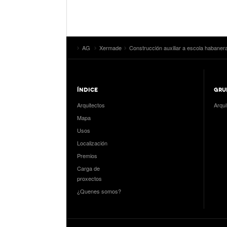
AG
Xermade
Construcción auxiliar a escola habaner
ÍNDICE
GRU
Arquitectos
Arqui
Mapa
Usos
Localización
Premios
Carga de
proxectos
¿Quenes somos?