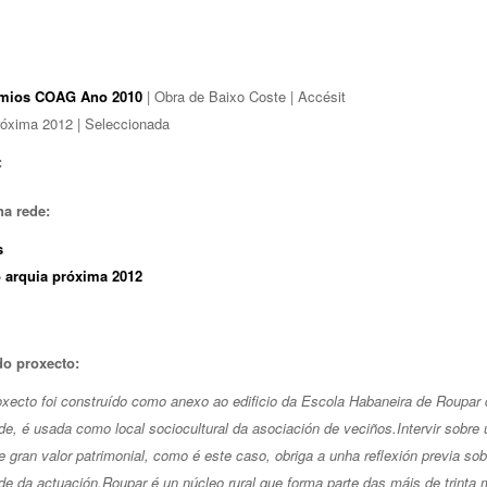
emios COAG Ano 2010
| Obra de Baixo Coste | Accésit
róxima 2012 | Seleccionada
:
na rede:
s
 arquia próxima 2012
do proxecto:
oxecto foi construído como anexo ao edificio da Escola Habaneira de Roupar 
de, é usada como local sociocultural da asociación de veciños.
Intervir sobre 
de gran valor patrimonial, como é este caso, obriga a unha reflexión previa sob
e da actuación.Roupar é un núcleo rural que forma parte das máis de trinta m