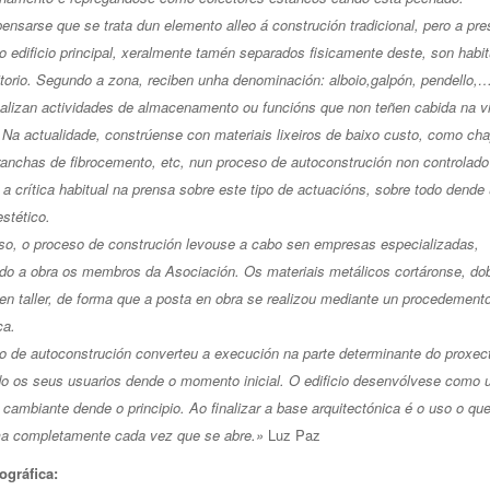
ensarse que se trata dun elemento alleo á construción tradicional, pero a pr
 edificio principal, xeralmente tamén separados fisicamente deste, son habit
itorio. Segundo a zona, reciben unha denominación: alboio,galpón, pendello,
ealizan actividades de almacenamento ou funcións que non teñen cabida na v
. Na actualidade, constrúense con materiais lixeiros de baixo custo, como ch
ranchas de fibrocemento, etc, nun proceso de autoconstrución non controlad
a crítica habitual na prensa sobre este tipo de actuacións, sobre todo dende
estético.
so, o proceso de construción levouse a cabo sen empresas especializadas,
do a obra os membros da Asociación. Os materiais metálicos cortáronse, do
en taller, de forma que a posta en obra se realizou mediante un procedement
ca.
o de autoconstrución converteu a execución na parte determinante do proxec
do os seus usuarios dende o momento inicial. O edificio desenvólvese como 
cambiante dende o principio. Ao finalizar a base arquitectónica é o uso o qu
ma completamente cada vez que se abre.»
Luz Paz
ográfica: