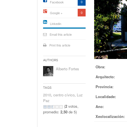
0
Facebook
0
Google +
Linkedin
active){li-
icon[type=linkedin-bug]
Email this article
[color=inverse]
.background{fill
Print this article
Authors
Obra:
Alberto Fortes
Arquitecto:
Provincia:
Tags
2010
,
centro cívico
,
Luz
Localidade:
Paz
(
2
votos,
Ano:
promedio:
2,50
de 5)
Xeolocalización: