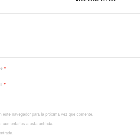
*
me
*
il
n este navegador para la próxima vez que comente.
es comentarios a esta entrada.
entrada.