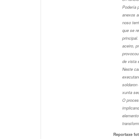
Podería p
anexos ao
noso terr
que se r
principal
aceiro, p
provocou 
de vista 
Neste ca
executan
soldaron 
xunta se
O proces
implican
elemento 
transfor
Reportaxe fot