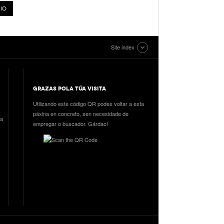
Site index
GRAZAS POLA TÚA VISITA
Utilizando este código QR podes voltar a esta
páxina en concreto, sen necesidade de
ia
empregar o buscador. Gárdao!