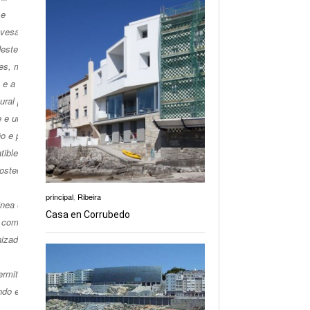
se
avesa o
Neste
des, máis
 e a
ural pola
e e unha
o e para
tibles co
sterior.
principal
,
Ribeira
inea e un
Casa en Corrubedo
e como
nizado e
ermitan
ndo está