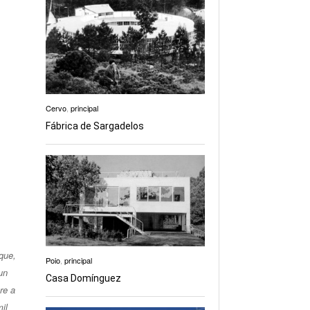
Cervo
,
principal
Fábrica de Sargadelos
que, na
Poio
,
principal
un
Casa Domínguez
re a
il