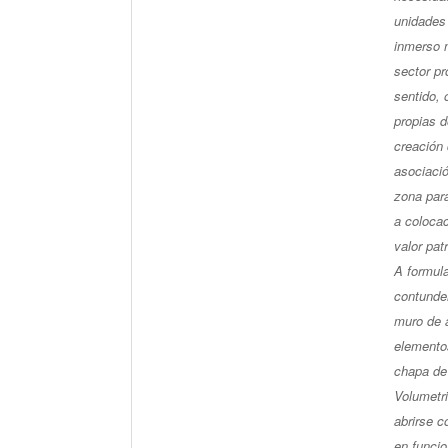
unidades 
inmerso 
sector pr
sentido, 
propias 
creación
asociaci
zona par
a colocac
valor pat
A formula
contunden
muro de 
elementos
chapa de 
Volumetr
abrirse 
en funci