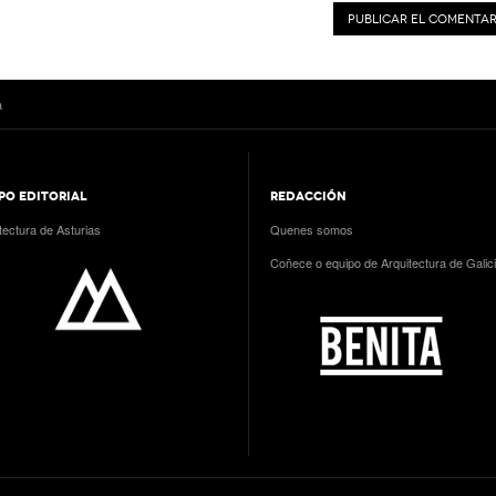
a
PO EDITORIAL
REDACCIÓN
tectura de Asturias
Quenes somos
Coñece o equipo de Arquitectura de Galic