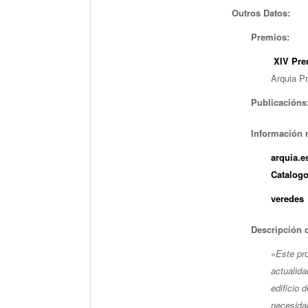
Outros Datos:
Premios:
XIV Pr
Arquia P
Publicacións
Información 
arquia.e
Catalogo
veredes
Descripción 
«
Este pr
actualida
edificio 
necesidad