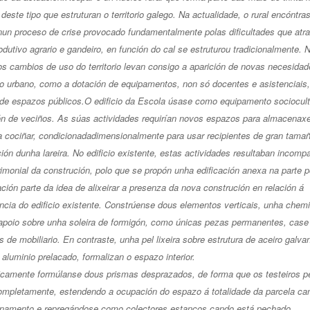
deste tipo que estruturan o territorio galego. Na actualidade, o rural encóntra
nun proceso de crise provocado fundamentalmente polas dificultades que atr
odutivo agrario e gandeiro, en función do cal se estruturou tradicionalmente. 
os cambios de uso do territorio levan consigo a aparición de novas necesida
do urbano, como a dotación de equipamentos, non só docentes e asistenciais,
 de espazos públicos.
O edificio da Escola úsase como equipamento sociocult
ón de veciños. As súas actividades requirían novos espazos para almacenax
a cociñar, condicionadadimensionalmente para usar recipientes de gran tamañ
ión dunha lareira. No edificio existente, estas actividades resultaban incompa
rimonial da construción, polo que se propón unha edificación anexa na parte po
ción parte da idea de alixeirar a presenza da nova construción en relación á
cia do edificio existente. Constrúense dous elementos verticais, unha chem
apoio sobre unha soleira de formigón, como únicas pezas permanentes, cas
 de mobiliario. En contraste, unha pel lixeira sobre estrutura de aceiro galva
aluminio prelacado, formalizan o espazo interior.
icamente formúlanse dous prismas desprazados, de forma que os testeiros p
completamente, estendendo a ocupación do espazo á totalidade da parcela ca
onamento e repregándose como colectores estancos cando está pechado.