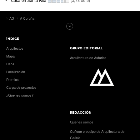
Casa en Santa Rita
(3,73 de 5)
AG
A Coruña
ÍNDICE
Arquitectos
GRUPO EDITORIAL
Mapa
Arquitectura de Asturias
Usos
Localización
Premios
Carga de proxectos
¿Quenes somos?
REDACCIÓN
Quenes somos
Coñece o equipo de Arquitectura de
Galicia