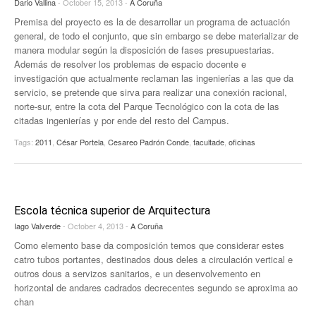
Dario Vallina
- October 15, 2013 -
A Coruña
Premisa del proyecto es la de desarrollar un programa de actuación
general, de todo el conjunto, que sin embargo se debe materializar de
manera modular según la disposición de fases presupuestarias.
Además de resolver los problemas de espacio docente e
investigación que actualmente reclaman las ingenierías a las que da
servicio, se pretende que sirva para realizar una conexión racional,
norte-sur, entre la cota del Parque Tecnológico con la cota de las
citadas ingenierías y por ende del resto del Campus.
Tags:
2011
,
César Portela
,
Cesareo Padrón Conde
,
facultade
,
oficinas
Escola técnica superior de Arquitectura
Iago Valverde
- October 4, 2013 -
A Coruña
Como elemento base da composición temos que considerar estes
catro tubos portantes, destinados dous deles a circulación vertical e
outros dous a servizos sanitarios, e un desenvolvemento en
horizontal de andares cadrados decrecentes segundo se aproxima ao
chan