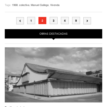
Tags:
1968
,
colectiva
,
Manuel Gallego
,
Vivenda
1
2
3
4
9
OBRAS DESTACADAS