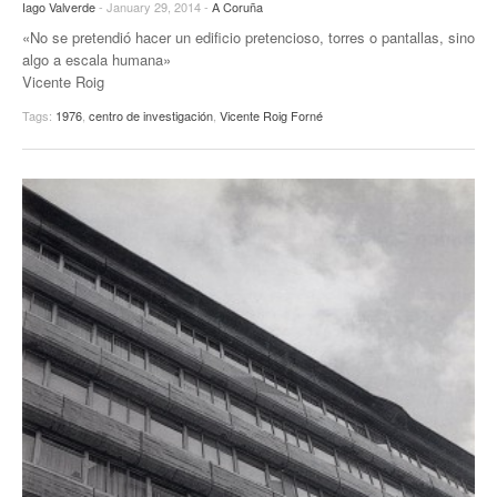
Iago Valverde
- January 29, 2014 -
A Coruña
EUROPAN
«No se pretendió hacer un edificio pretencioso, torres o pantallas, sino
algo a escala humana»
Vicente Roig
Tags:
1976
,
centro de investigación
,
Vicente Roig Forné