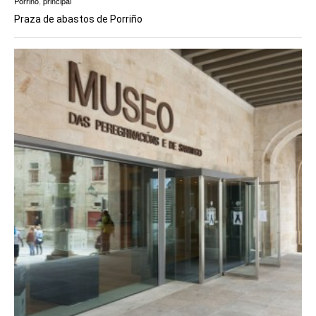
Porriño
,
principal
Praza de abastos de Porriño