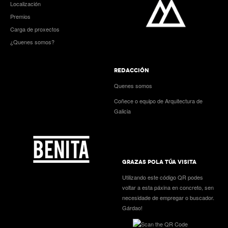
Localización
Premios
Carga de proxectos
¿Quenes somos?
REDACCIÓN
Quenes somos
Coñece o equipo de Arquitectura de
Galicia
GRAZAS POLA TÚA VISITA
Utilizando este código QR podes
voltar a esta páxina en concreto, sen
necesidade de empregar o buscador.
Gárdao!