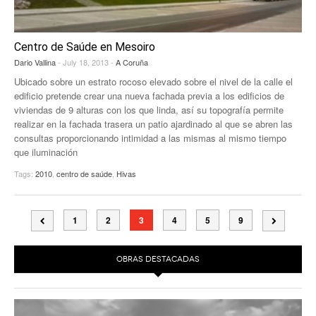
Centro de Saúde en Mesoiro
Dario Vallina
- July 18, 2013 -
A Coruña
Ubicado sobre un estrato rocoso elevado sobre el nivel de la calle el
edificio pretende crear una nueva fachada previa a los edificios de
viviendas de 9 alturas con los que linda, así su topografía permite
realizar en la fachada trasera un patio ajardinado al que se abren las
consultas proporcionando intimidad a las mismas al mismo tiempo
que iluminación
Tags:
2010
,
centro de saúde
,
Hivas
1
2
3
4
5
9
OBRAS DESTACADAS