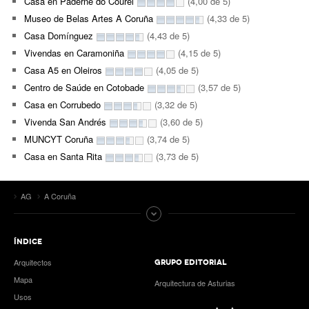
Casa en Paderne do Courel
(4,00 de 5)
Museo de Belas Artes A Coruña
(4,33 de 5)
Casa Domínguez
(4,43 de 5)
Vivendas en Caramoniña
(4,15 de 5)
Casa A5 en Oleiros
(4,05 de 5)
Centro de Saúde en Cotobade
(3,57 de 5)
Casa en Corrubedo
(3,32 de 5)
Vivenda San Andrés
(3,60 de 5)
MUNCYT Coruña
(3,74 de 5)
Casa en Santa Rita
(3,73 de 5)
AG
A Coruña
ÍNDICE
Arquitectos
GRUPO EDITORIAL
Mapa
Arquitectura de Asturias
Usos