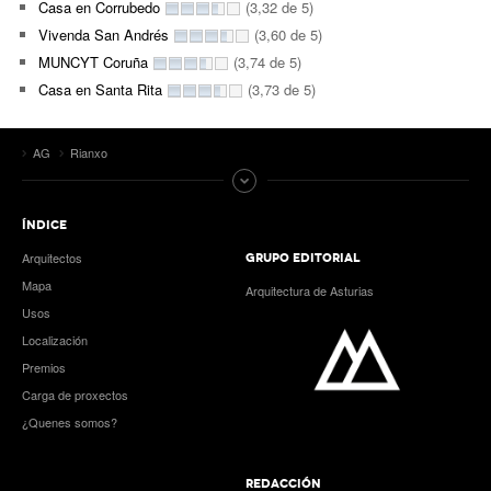
Casa en Corrubedo
(3,32 de 5)
Vivenda San Andrés
(3,60 de 5)
MUNCYT Coruña
(3,74 de 5)
Casa en Santa Rita
(3,73 de 5)
AG
Rianxo
ÍNDICE
Arquitectos
GRUPO EDITORIAL
Mapa
Arquitectura de Asturias
Usos
Localización
Premios
Carga de proxectos
¿Quenes somos?
REDACCIÓN