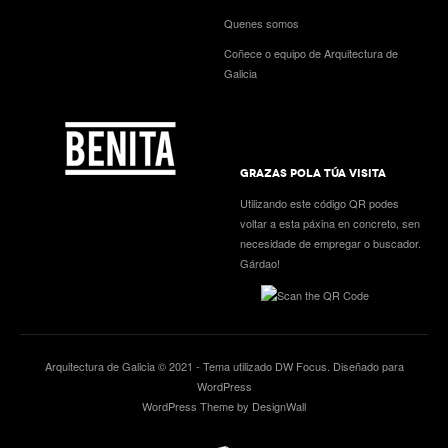
Quenes somos
Coñece o equipo de Arquitectura de
Galicia
GRAZAS POLA TÚA VISITA
Utilizando este código QR podes
voltar a esta páxina en concreto, sen
necesidade de empregar o buscador.
Gárdao!
Arquitectura de Galicia © 2021 - Tema utilizado
DW Focus
. Diseñado para
WordPress
WordPress Theme by DesignWall