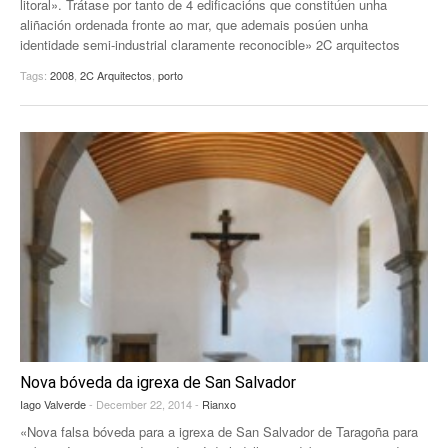
litoral». Trátase por tanto de 4 edificacións que constitúen unha
aliñación ordenada fronte ao mar, que ademais posúen unha
EUROPAN
identidade semi-industrial claramente reconocible» 2C arquitectos
Tags:
2008
,
2C Arquitectos
,
porto
Nova bóveda da igrexa de San Salvador
Iago Valverde
- December 22, 2014 -
Rianxo
«Nova falsa bóveda para a igrexa de San Salvador de Taragoña para