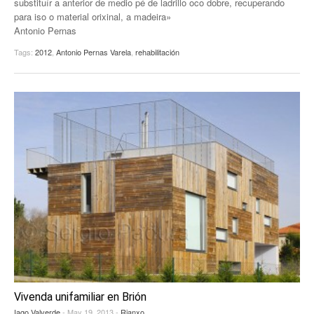
substituír a anterior de medio pé de ladrillo oco dobre, recuperando
para iso o material orixinal, a madeira»
Antonio Pernas
Tags:
2012
,
Antonio Pernas Varela
,
rehabilitación
Vivenda unifamiliar en Brión
Iago Valverde
- May 19, 2013 -
Rianxo