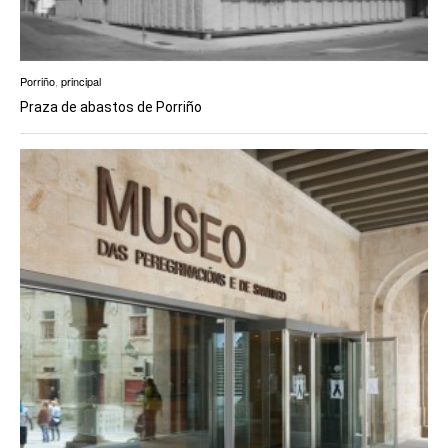
Porriño
,
principal
Praza de abastos de Porriño