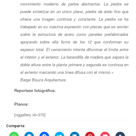
movimiento moderno de paños abstractos. La piedra se
puede sintetizar en un único plano, piedra de árido fino que
ofrece una imagen continua y constante. La piedra se ha
trabajado en su máxima expresión con piezas que se anclan
sobre la estructura de acero como paneles prefabricados
apoyando sobre ella 5cms de los 12 que conforman su
espesor total. El cerramiento intenta difuminar el límite entre
el interior y el exterior. La barandilla de madera que separa la
doble altura entre la planta primera y segunda se continua en
el exterior marcando una línea difusa con el mismo.»
Barge Bouza Arquitectura
Reportaxe fotográfica
:
Planos:
[nggallery id=370]
Comparte:
Haz
Haz
Haz
Haz
Haz
Haz
Haz
Haz