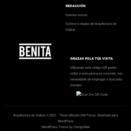
REDACCIÓN
Quenes somos
Coñece o equipo de Arquitectura de
Galicia
GRAZAS POLA TÚA VISITA
Utilizando este código QR podes
voltar a esta páxina en concreto, sen
necesidade de empregar o buscador.
Gárdao!
Arquitectura de Galicia © 2021 - Tema utilizado
DW Focus
. Diseñado para
WordPress
WordPress Theme by DesignWall