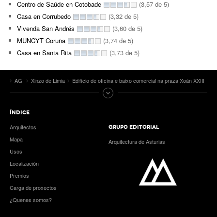
Centro de Saúde en Cotobade
(3,57 de 5)
Casa en Corrubedo
(3,32 de 5)
Vivenda San Andrés
(3,60 de 5)
MUNCYT Coruña
(3,74 de 5)
Casa en Santa Rita
(3,73 de 5)
AG
Xinzo de Limia
Edificio de oficina e baixo comercial na praza Xoán XXIII
ÍNDICE
Arquitectos
GRUPO EDITORIAL
Mapa
Arquitectura de Asturias
Usos
Localización
Premios
Carga de proxectos
¿Quenes somos?