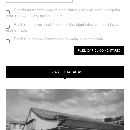
Guarda mi nombre, correo electrónico y web en este navegador
para la próxima vez que comente.
Recibir un correo electrónico con los siguientes comentarios a
esta entrada.
Recibir un correo electrónico con cada nueva entrada.
OBRAS DESTACADAS