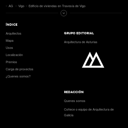
AG
Vigo
Edificio de viviendas en Travesía de Vigo
ÍNDICE
Arquitectos
GRUPO EDITORIAL
Mapa
Arquitectura de Asturias
Usos
Localización
Premios
Carga de proxectos
¿Quenes somos?
REDACCIÓN
Quenes somos
Coñece o equipo de Arquitectura de
Galicia