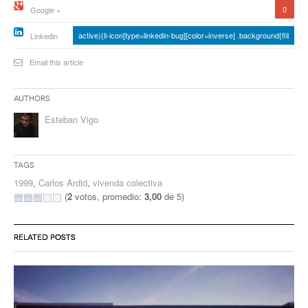
0
Google +
active){li-icon[type=linkedin-bug][color=inverse] .background{fill
Linkedin
Email this article
Authors
Esteban Vigo
Tags
1999
,
Carlos Ardid
,
vivenda colectiva
(
2
votos, promedio:
3,00
de 5)
RELATED POSTS