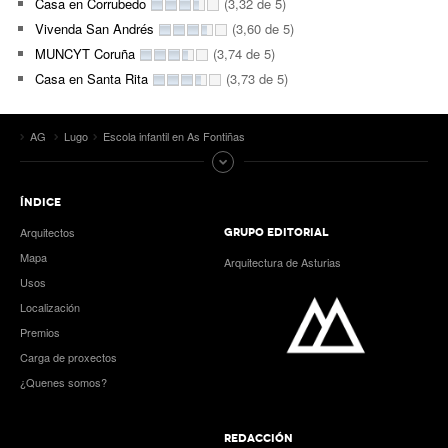
Casa en Corrubedo
(3,32 de 5)
Vivenda San Andrés
(3,60 de 5)
MUNCYT Coruña
(3,74 de 5)
Casa en Santa Rita
(3,73 de 5)
AG
Lugo
Escola infantil en As Fontiñas
ÍNDICE
Arquitectos
GRUPO EDITORIAL
Mapa
Arquitectura de Asturias
Usos
Localización
Premios
Carga de proxectos
¿Quenes somos?
REDACCIÓN