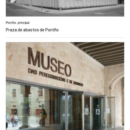
Porriño
,
principal
Praza de abastos de Porriño