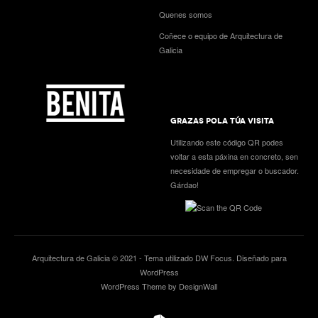
Quenes somos
Coñece o equipo de Arquitectura de
Galicia
GRAZAS POLA TÚA VISITA
Utilizando este código QR podes
voltar a esta páxina en concreto, sen
necesidade de empregar o buscador.
Gárdao!
Arquitectura de Galicia © 2021 - Tema utilizado
DW Focus
. Diseñado para
WordPress
WordPress Theme by DesignWall