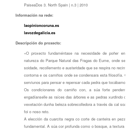
PaiseaDos 3. North Spain | n.3 | 2010
Información na rede:
laopinioncoruna.es
lavozdegalicia.es
Descripción do proxecto:
«O proxecto fundaméntase na necesidade de poñer en val
natureza do Parque Natural das Fragas do Eume, onde se ase
soidade, recollemento e austeridade que se respira no recinto 
contorna e os camiños onde se condensara esta filosofía. O 
serviunos para pensar e repensar cada pedra que tocábamos.
Os condicionares do camiño con, a súa forte pendente i
engadíanselle as raíces das árbores e as pedras xurdindo co
vexetación dunha beleza sobrecolledora a través da cal soaba 
foi o noso reto.
A elección da cuarcita negra co corte de canteira en pezas d
fundamental. A súa cor profunda como o bosque, a textura irreg