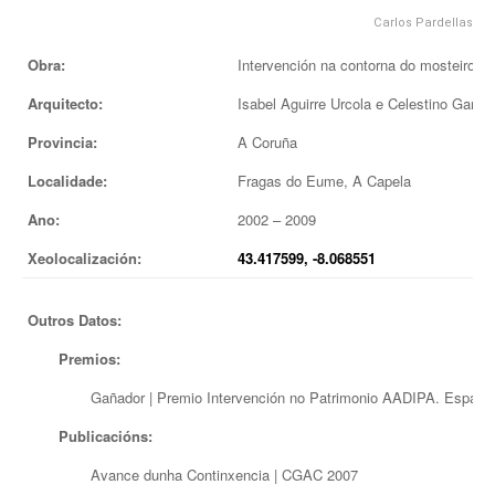
Carlos Pardellas
EUROPAN
Obra:
Intervención na contorna do mosteiro d
Arquitecto:
Isabel Aguirre Urcola e Celestino Garcí
Provincia:
A Coruña
Localidade:
Fragas do Eume, A Capela
Ano:
2002 – 2009
Xeolocalización:
43.417599, -8.068551
Outros Datos:
Premios:
Gañador | Premio Intervención no Patrimonio AADIPA. Espazos
Publicacións:
Avance dunha Continxencia | CGAC 2007