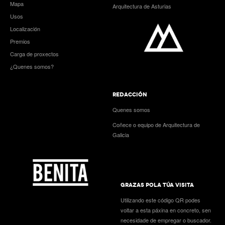
Mapa
Arquitectura de Asturias
Usos
Localización
Premios
Carga de proxectos
¿Quenes somos?
REDACCIÓN
Quenes somos
Coñece o equipo de Arquitectura de
Galicia
GRAZAS POLA TÚA VISITA
Utilizando este código QR podes
voltar a esta páxina en concreto, sen
necesidade de empregar o buscador.