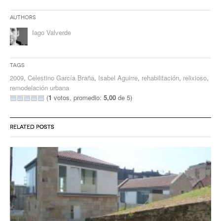
Authors
Iago Valverde
Tags
2009
,
Celestino García Braña
,
Isabel Aguirre
,
rehabilitación
,
relixioso
,
remodelación urbana
(
1
votos, promedio:
5,00
de 5)
RELATED POSTS