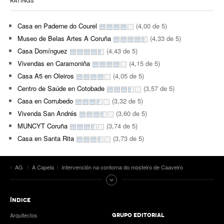
RATINGS
Casa en Paderne do Courel
(4,00 de 5)
Museo de Belas Artes A Coruña
(4,33 de 5)
Casa Domínguez
(4,43 de 5)
Vivendas en Caramoniña
(4,15 de 5)
Casa A5 en Oleiros
(4,05 de 5)
Centro de Saúde en Cotobade
(3,57 de 5)
Casa en Corrubedo
(3,32 de 5)
Vivenda San Andrés
(3,60 de 5)
MUNCYT Coruña
(3,74 de 5)
Casa en Santa Rita
(3,73 de 5)
AG
A Capela
Intervención na contorna do mosteiro de Caaveiro
ÍNDICE
Arquitectos
GRUPO EDITORIAL