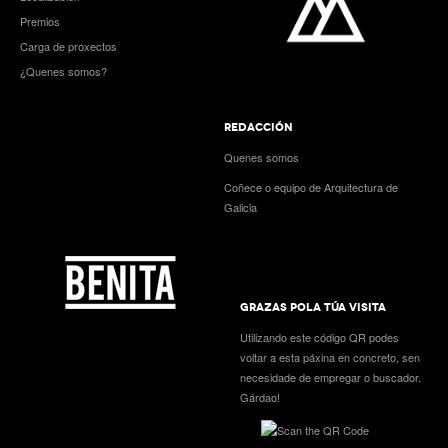
Premios
Carga de proxectos
¿Quenes somos?
REDACCIÓN
Quenes somos
Coñece o equipo de Arquitectura de
Galicia
GRAZAS POLA TÚA VISITA
Utilizando este código QR podes
voltar a esta páxina en concreto, sen
necesidade de empregar o buscador.
Gárdao!