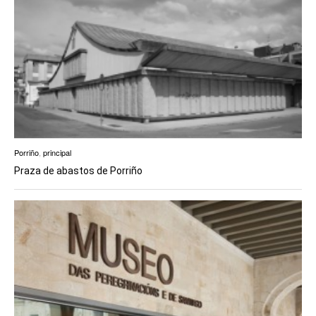
Porriño
,
principal
Praza de abastos de Porriño