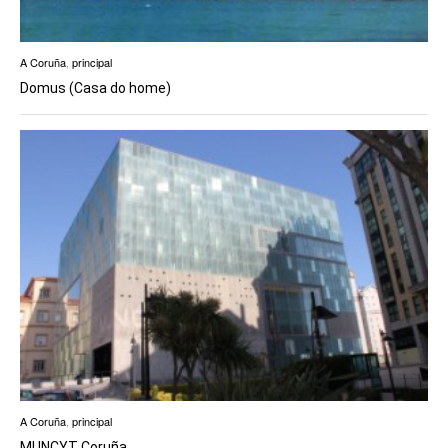
A Coruña
,
principal
Domus (Casa do home)
A Coruña
,
principal
MUNCYT Coruña