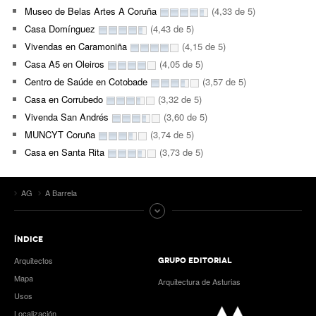
Museo de Belas Artes A Coruña
(4,33 de 5)
Casa Domínguez
(4,43 de 5)
Vivendas en Caramoniña
(4,15 de 5)
Casa A5 en Oleiros
(4,05 de 5)
Centro de Saúde en Cotobade
(3,57 de 5)
Casa en Corrubedo
(3,32 de 5)
Vivenda San Andrés
(3,60 de 5)
MUNCYT Coruña
(3,74 de 5)
Casa en Santa Rita
(3,73 de 5)
AG
A Barrela
ÍNDICE
Arquitectos
GRUPO EDITORIAL
Mapa
Arquitectura de Asturias
Usos
Localización