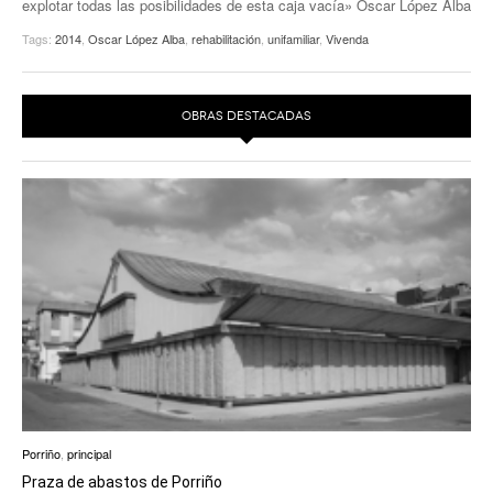
explotar todas las posibilidades de esta caja vacía» Oscar López Alba
EUROPAN
Tags:
2014
,
Oscar López Alba
,
rehabilitación
,
unifamiliar
,
Vivenda
OBRAS DESTACADAS
Porriño
,
principal
Praza de abastos de Porriño