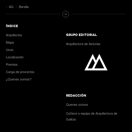
AG
Baralla
ÍNDICE
Arquitectos
GRUPO EDITORIAL
Mapa
Arquitectura de Asturias
Usos
Localización
Premios
Carga de proxectos
¿Quenes somos?
REDACCIÓN
Quenes somos
Coñece o equipo de Arquitectura de
Galicia