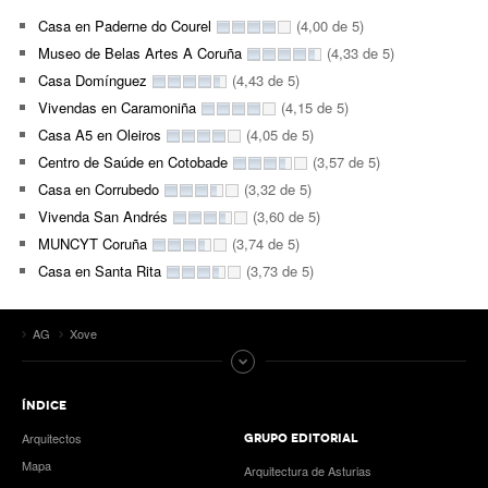
Casa en Paderne do Courel
(4,00 de 5)
Museo de Belas Artes A Coruña
(4,33 de 5)
Casa Domínguez
(4,43 de 5)
Vivendas en Caramoniña
(4,15 de 5)
Casa A5 en Oleiros
(4,05 de 5)
Centro de Saúde en Cotobade
(3,57 de 5)
Casa en Corrubedo
(3,32 de 5)
Vivenda San Andrés
(3,60 de 5)
MUNCYT Coruña
(3,74 de 5)
Casa en Santa Rita
(3,73 de 5)
AG
Xove
ÍNDICE
Arquitectos
GRUPO EDITORIAL
Mapa
Arquitectura de Asturias