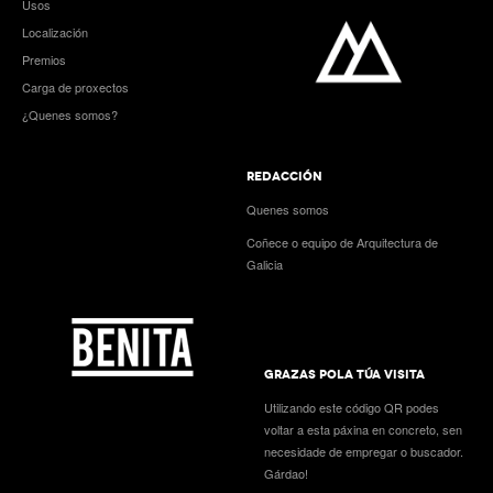
Usos
Localización
Premios
Carga de proxectos
¿Quenes somos?
REDACCIÓN
Quenes somos
Coñece o equipo de Arquitectura de
Galicia
GRAZAS POLA TÚA VISITA
Utilizando este código QR podes
voltar a esta páxina en concreto, sen
necesidade de empregar o buscador.
Gárdao!