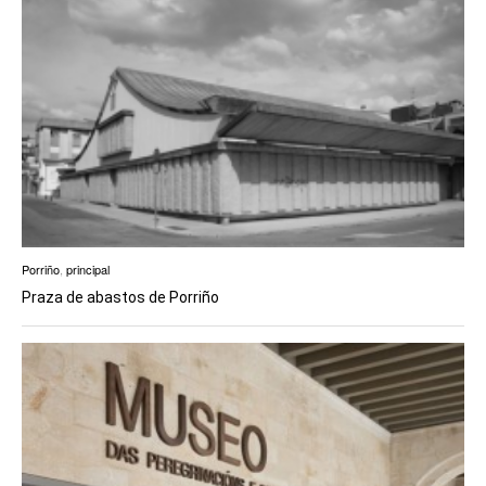
Porriño
,
principal
Praza de abastos de Porriño