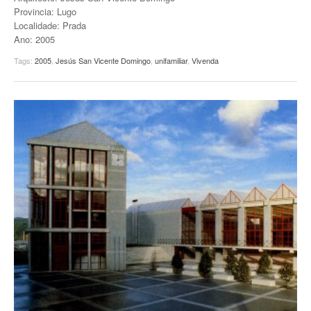
Provincia: Lugo
EUROPAN
Localidade: Prada
Ano: 2005
Tags:
2005
,
Jesús San Vicente Domingo
,
unifamiliar
,
Vivenda