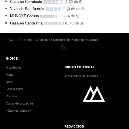
Casa en Corrubedo
(3,32 de 5)
Vivenda San Andrés
(3,60 de 5)
MUNCYT Coruña
(3,74 de 5)
Casa en Santa Rita
(3,73 de 5)
AG
A Coruña
Oficinas do Ministerio de Fomento en Coruña
ÍNDICE
Arquitectos
GRUPO EDITORIAL
Mapa
Arquitectura de Asturias
Usos
Localización
Premios
Carga de proxectos
¿Quenes somos?
REDACCIÓN