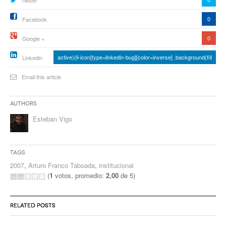
Twitter
0
Facebook
0
Google +
active){li-icon[type=linkedin-bug][color=inverse] .background{fill
Linkedin
Email this article
Authors
Esteban Vigo
Tags
2007
,
Arturo Franco Taboada
,
institucional
(
1
votos, promedio:
2,00
de 5)
RELATED POSTS