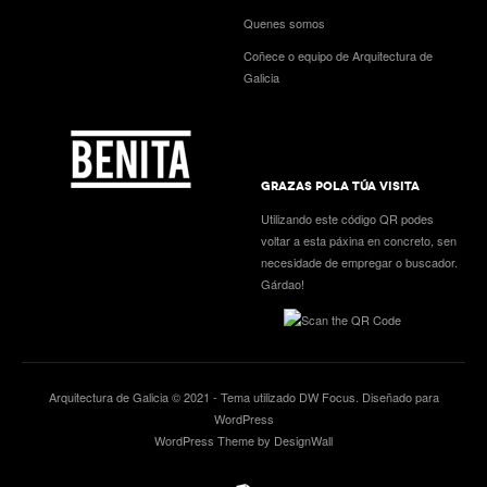
Quenes somos
Coñece o equipo de Arquitectura de
Galicia
GRAZAS POLA TÚA VISITA
Utilizando este código QR podes
voltar a esta páxina en concreto, sen
necesidade de empregar o buscador.
Gárdao!
Arquitectura de Galicia © 2021 - Tema utilizado
DW Focus
. Diseñado para
WordPress
WordPress Theme by DesignWall