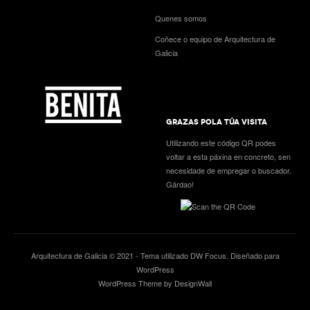
Quenes somos
Coñece o equipo de Arquitectura de
Galicia
GRAZAS POLA TÚA VISITA
Utilizando este código QR podes
voltar a esta páxina en concreto, sen
necesidade de empregar o buscador.
Gárdao!
Arquitectura de Galicia © 2021 - Tema utilizado
DW Focus
. Diseñado para
WordPress
WordPress Theme by DesignWall