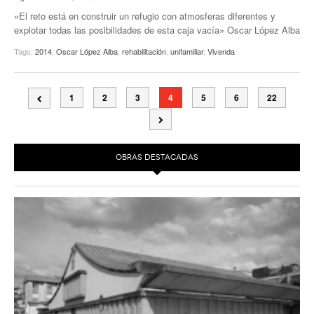
«El reto está en construir un refugio con atmosferas diferentes y
explotar todas las posibilidades de esta caja vacía» Oscar López Alba
Tags:
2014
,
Oscar López Alba
,
rehabilitación
,
unifamiliar
,
Vivenda
1
2
3
4
5
6
22
OBRAS DESTACADAS