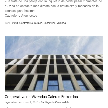
«Se trata de una pareja con la inquietud de poder pasar momentos de
su vida en contacto más directo con la naturaleza y rodeados de lo
esencial para habitar»
Castroferro Arquitectos
Tags:
2013
,
Castroferro
,
refuxio
,
unifamiliar
,
Vivenda
Cooperativa de Vivendas Galeras Entrerríos
Iago Valverde
- June 1, 2015 -
Santiago de Compostela