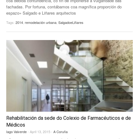
coa debida contundencia, co fin de impoñerse á vulgaridade das
fachadas. Por fortuna, contábamos coa magnífica proporción do
espazo» Salgado e Liñares arquitectos
Tags:
2014
,
remodelación urbana
,
SalgadoeLiñares
Rehabilitación da sede do Colexio de Farmacéuticos e de
Médicos
Iago Valverde
- April 13, 2015 -
A Coruña