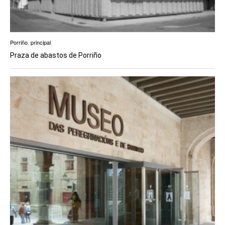
Porriño
,
principal
Praza de abastos de Porriño