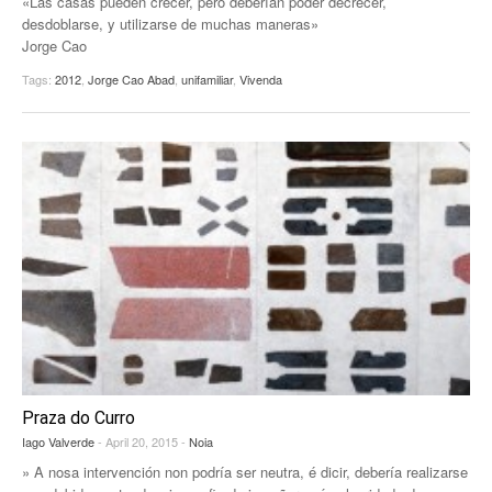
«Las casas pueden crecer, pero deberían poder decrecer,
desdoblarse, y utilizarse de muchas maneras»
Jorge Cao
Tags:
2012
,
Jorge Cao Abad
,
unifamiliar
,
Vivenda
Praza do Curro
Iago Valverde
- April 20, 2015 -
Noia
» A nosa intervención non podría ser neutra, é dicir, debería realizarse