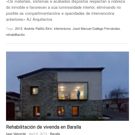
«Os materiais, sistemas e acabados dispostos respectan a nobreza
do inmoble e favorecen a súa luminosidade interior, eliminando no
posible as compartimentacións e opacidades de intervencións
anteriores» AJ Arquitectos
Tags:
2013
,
Andrés Patiño Eirín
,
interiorismo
,
José Manuel Gallego Fernández
,
rehabilitación
Rehabilitación de vivenda en Baralla
Iago Valverde
- April 6, 2015 -
Baralla