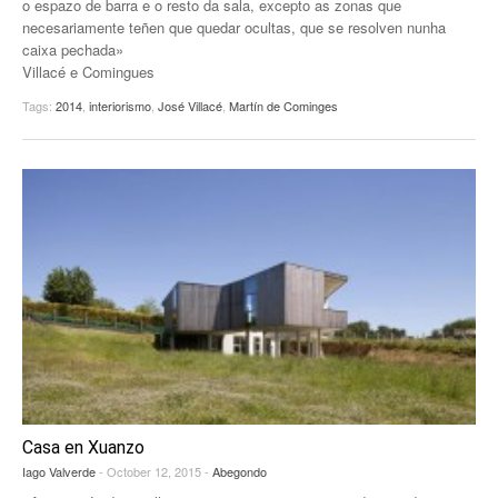
o espazo de barra e o resto da sala, excepto as zonas que
necesariamente teñen que quedar ocultas, que se resolven nunha
EUROPAN
caixa pechada»
Villacé e Comingues
Tags:
2014
,
interiorismo
,
José Villacé
,
Martín de Cominges
Casa en Xuanzo
Iago Valverde
- October 12, 2015 -
Abegondo