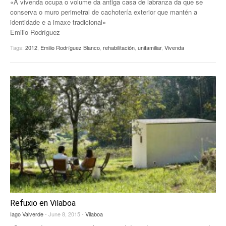
«A vivenda ocupa o volume da antiga casa de labranza da que se
conserva o muro perimetral de cachotería exterior que mantén a
identidade e a imaxe tradicional»
Emilio Rodríguez
Tags:
2012
,
Emilio Rodríguez Blanco
,
rehabilitación
,
unifamiliar
,
Vivenda
Refuxio en Vilaboa
Iago Valverde
- June 8, 2015 -
Vilaboa