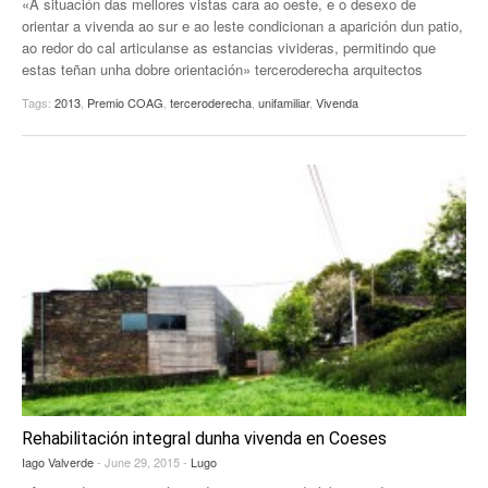
«A situación das mellores vistas cara ao oeste, e o desexo de
orientar a vivenda ao sur e ao leste condicionan a aparición dun patio,
ao redor do cal articulanse as estancias vivideras, permitindo que
estas teñan unha dobre orientación» terceroderecha arquitectos
Tags:
2013
,
Premio COAG
,
terceroderecha
,
unifamiliar
,
Vivenda
Rehabilitación integral dunha vivenda en Coeses
Iago Valverde
- June 29, 2015 -
Lugo