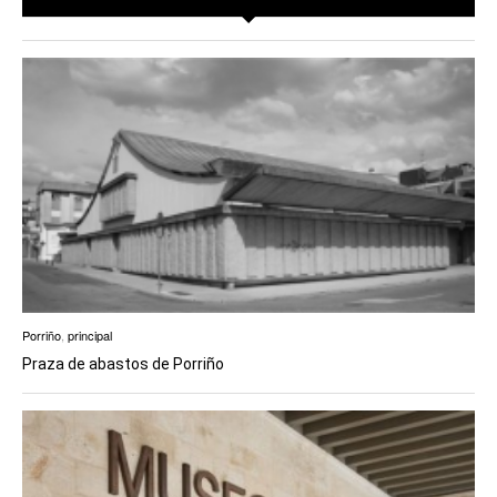
Porriño
,
principal
Praza de abastos de Porriño