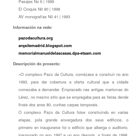
Pasajes No 6 | 1999
El Croquis N0 90 | 1998
AV monografías N0 41 | 1993
Información na rede:
pazodacultura.org
arqsitemadrid.blogspot.com
memorialmanueldelascasas.dpa-etsam.com
Descripción do proxecto:
«O complexo Pazo da Cultura, comézase a construír no ano
1993, para dar cobertura a oferta cultural que a cidade
comezaba a demandar. Emprazado nas antigas marismas do
Lérez, no mesmo sitio que se empregaba para as feiras dende
finais dos anos 80, cunhas carpas temporais.
O complexo Pazo da Cultura foise construíndo en varias
etapas, pola grande envergadura dos seus edificios, o
primeiro en inaugurarse foi o edificio que alberga o auditorio,
inaugurado no ano 1997 e un ano despois, a finais de 1998,