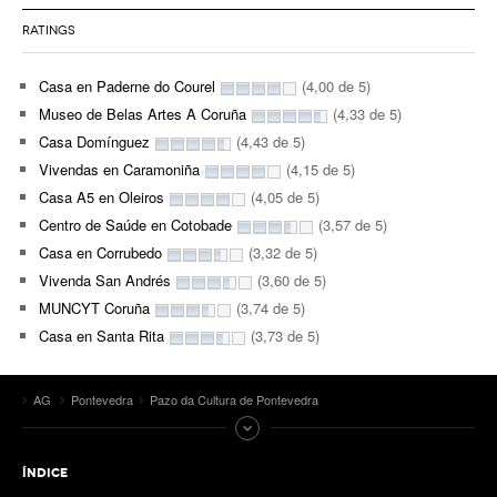
RATINGS
Casa en Paderne do Courel
(4,00 de 5)
Museo de Belas Artes A Coruña
(4,33 de 5)
Casa Domínguez
(4,43 de 5)
Vivendas en Caramoniña
(4,15 de 5)
Casa A5 en Oleiros
(4,05 de 5)
Centro de Saúde en Cotobade
(3,57 de 5)
Casa en Corrubedo
(3,32 de 5)
Vivenda San Andrés
(3,60 de 5)
MUNCYT Coruña
(3,74 de 5)
Casa en Santa Rita
(3,73 de 5)
AG
Pontevedra
Pazo da Cultura de Pontevedra
ÍNDICE