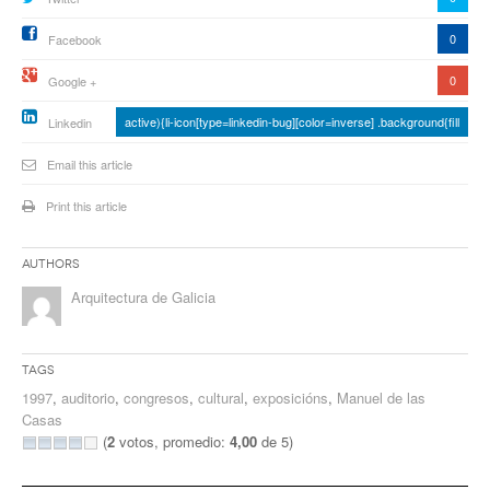
0
Facebook
0
Google +
active){li-icon[type=linkedin-bug][color=inverse] .background{fill
Linkedin
Email this article
Print this article
Authors
Arquitectura de Galicia
Tags
1997
,
auditorio
,
congresos
,
cultural
,
exposicións
,
Manuel de las
Casas
(
2
votos, promedio:
4,00
de 5)