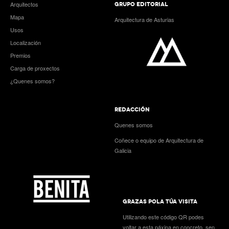
Arquitectos
GRUPO EDITORIAL
Mapa
Arquitectura de Asturias
Usos
Localización
Premios
Carga de proxectos
¿Quenes somos?
REDACCIÓN
Quenes somos
Coñece o equipo de Arquitectura de
Galicia
GRAZAS POLA TÚA VISITA
Utilizando este código QR podes
voltar a esta páxina en concreto, sen